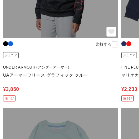
比較する
ジュニア
ジュニア
UNDER ARMOUR (アンダーアーマー)
FINE P
UAアーマーフリース グラフィック クルー
マリオカ
¥3,850
¥2,233
値下げ
値下げ