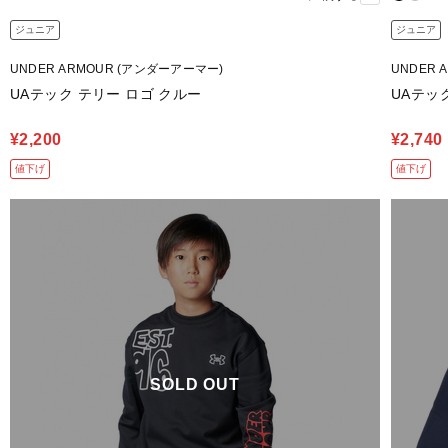
ジュニア
ジュニア
UNDER ARMOUR (アンダーアーマー)
UNDER 
UAテック テリー ロゴ クルー
UAテッ
¥2,200
¥2,740
値下げ
値下げ
SOLD OUT