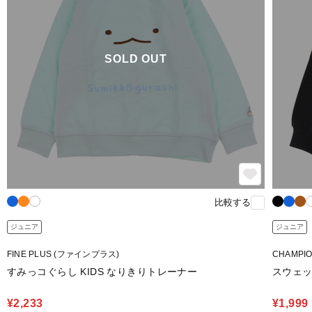
SOLD OUT
比較する
ジュニア
ジュニア
FINE PLUS (ファインプラス)
CHAMPI
すみっコぐらし KIDS なりきりトレーナー
スウェット
¥2,233
¥1,999