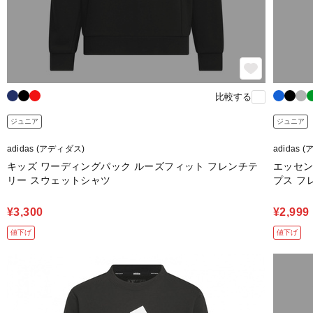
比較する
ジュニア
ジュニア
adidas (アディダス)
adidas 
キッズ ワーディングパック ルーズフィット フレンチテ
エッセン
リー スウェットシャツ
プス フ
¥3,300
¥2,999
値下げ
値下げ