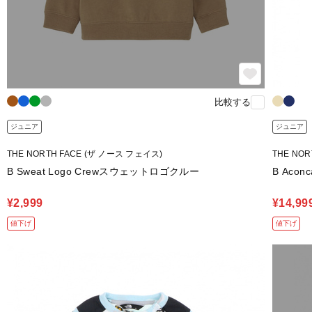
比較する
ジュニア
ジュニア
THE NORTH FACE (ザ ノース フェイス)
THE NO
B Sweat Logo Crewスウェットロゴクルー
B Aco
¥2,999
¥14,99
値下げ
値下げ