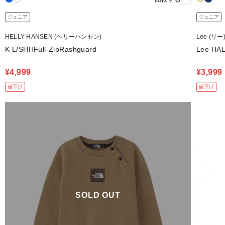
ジュニア
ジュニア
HELLY HANSEN (ヘリーハンセン)
Lee (リー
K L/SHHFull-ZipRashguard
Lee HA
¥4,999
¥3,999
値下げ
値下げ
SOLD OUT