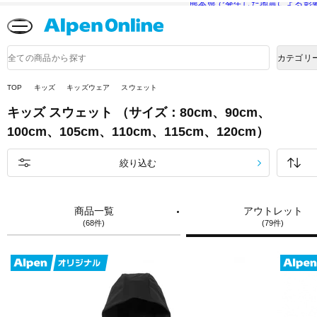
熊本県で発生した地震による影
Alpen
Online
商
カテゴリ
品
検
索
TOP
キッズ
キッズウェア
スウェット
キッズ
スウェット
（サイズ：80cm、90cm、
100cm、105cm、110cm、115cm、120cm）
絞り込む
商品一覧
アウトレット
(68件)
(79件)