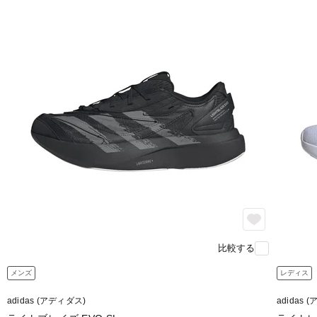
比較する
メンズ
レディス
adidas (アディダス)
adidas 