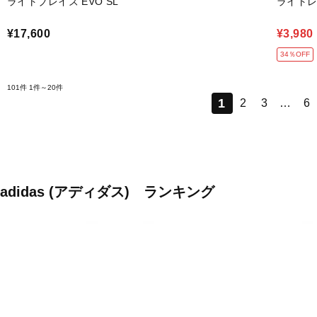
ライトブレイズ EVO SL
ライトレ
¥17,600
¥3,980
34％OFF
101件
1件～20件
1
2
3
…
6
adidas (アディダス) ランキング