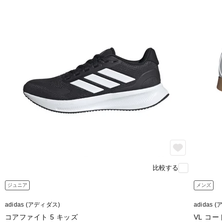
比較する
ジュニア
メンズ
adidas (アディダス)
adidas 
コアファイト 5 キッズ
VL コー