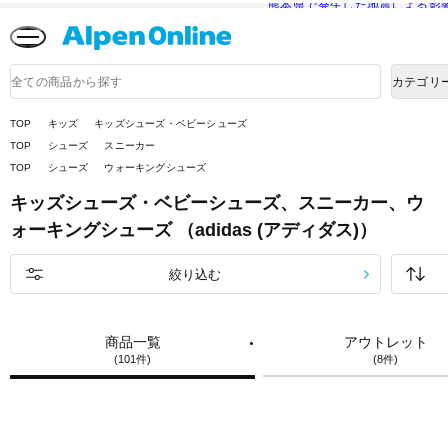
熊本県で発生した地震による影
Alpen
Online
商
カテゴリ
品
検
索
TOP
キッズ
キッズシューズ・ベビーシューズ
TOP
シューズ
スニーカー
TOP
シューズ
ウォーキングシューズ
キッズシューズ・ベビーシューズ、スニーカー、ウ
ォーキングシューズ （adidas (アディダス)）
絞り込む
商品一覧
アウトレット
(101件)
(8件)