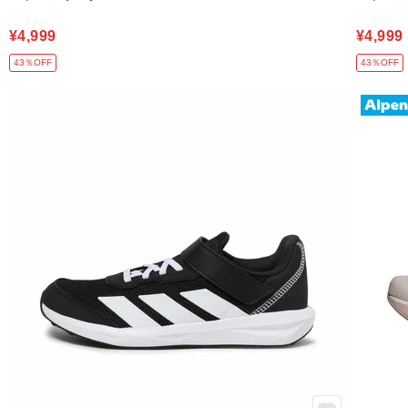
¥4,999
¥4,999
43％OFF
43％OFF