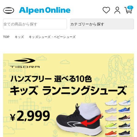
熊本県で発生した地震による影響について
お
ロ
カ
0
Alpen
気
グ
ー
Online
に
イ
ト
入
ン
ペ
商
カテゴリーから探す
り
ー
品
ジ
検
索
TOP
キッズ
キッズシューズ・ベビーシューズ