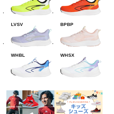
LVSV
BPBP
WHBL
WHSX