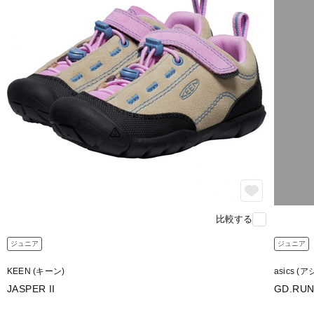
比較する
ジュニア
ジュニア
KEEN (キーン)
asics (
JASPER II
GD.RUN