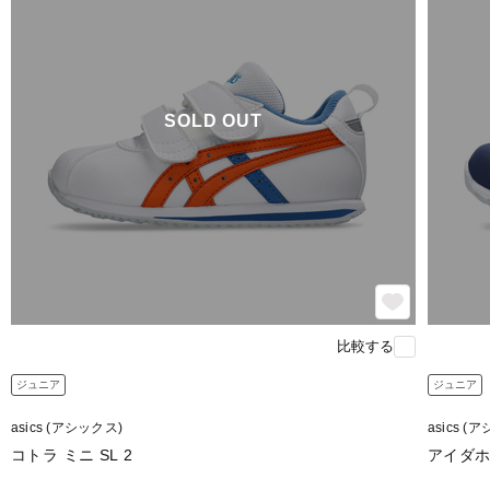
SOLD OUT
比較する
ジュニア
ジュニア
asics (アシックス)
asics (
コトラ ミニ SL 2
アイダホ