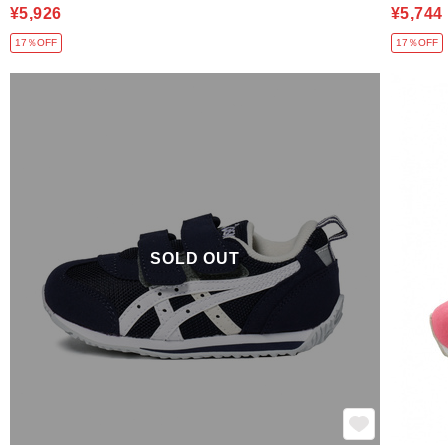
¥5,926
¥5,744
17％OFF
17％OFF
SOLD OUT