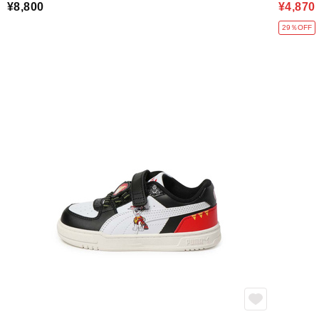
¥8,800
¥4,870
29％OFF