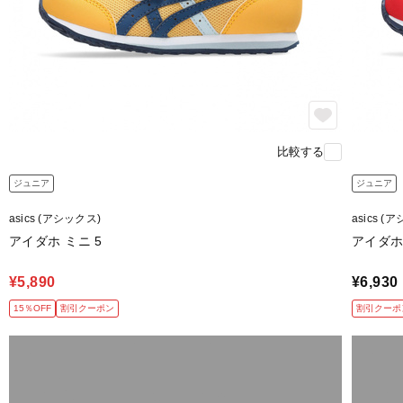
比較する
ジュニア
ジュニア
asics (アシックス)
asics (
アイダホ ミニ 5
アイダホ
¥5,890
¥6,930
15％OFF
割引クーポン
割引クーポ