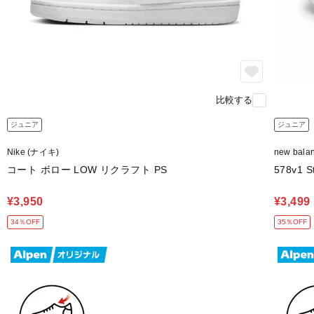
比較する
ジュニア
ジュニア
Nike (ナイキ)
new bal
コート ボロー LOW リクラフト PS
578v1 S
¥3,950
¥3,499
34％OFF
35％OFF