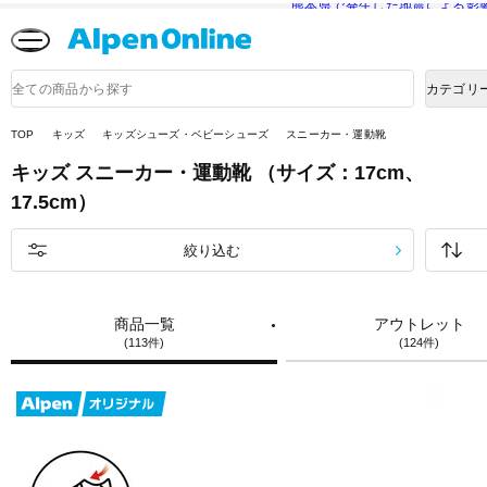
熊本県で発生した地震による影
Alpen
Online
商
カテゴリ
品
検
索
TOP
キッズ
キッズシューズ・ベビーシューズ
スニーカー・運動靴
キッズ
スニーカー・運動靴
（サイズ：17cm、
17.5cm）
絞り込む
商品一覧
アウトレット
(113件)
(124件)