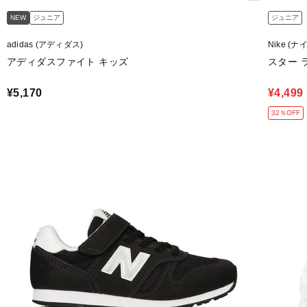
NEW
ジュニア
ジュニア
adidas (アディダス)
Nike (ナ
アディダスファイト キッズ
スター ラ
¥5,170
¥4,499
32％OFF