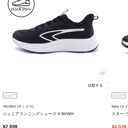
比較する
ジュニア
ジュニア
TIGORA (ティゴラ)
Nike (ナ
ジュニアランニングシューズ II BKWH
スター ラ
¥2,999
¥4,026