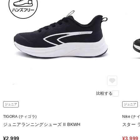
比較する
ジュニア
ジュニア
TIGORA (ティゴラ)
Nike (ナ
ジュニアランニングシューズ II BKWH
スター ラ
¥2,999
¥3,999