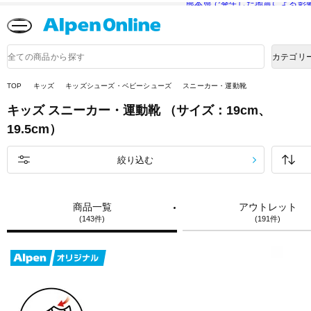
熊本県で発生した地震による影
Alpen
Online
商
カテゴリ
品
検
索
TOP
キッズ
キッズシューズ・ベビーシューズ
スニーカー・運動靴
キッズ
スニーカー・運動靴
（サイズ：19cm、
19.5cm）
絞り込む
商品一覧
アウトレット
(143件)
(191件)