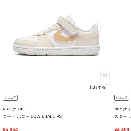
比較する
ジュニア
ジュニア
Nike (ナイキ)
Nike (ナ
コート ボロー LOW BBALL PS
スター ラ
¥5,054
¥4,499