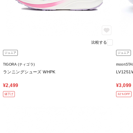
比較する
ジュニア
ジュニア
TIGORA (ティゴラ)
moonST
ランニングシューズ WHPK
LV125
¥2,499
¥3,099
値下げ
32％OFF