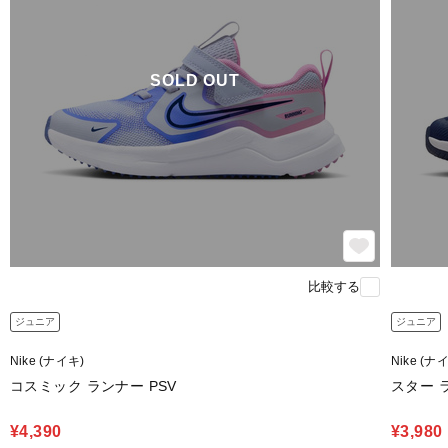
SOLD OUT
比較する
ジュニア
ジュニア
Nike (ナイキ)
Nike (ナ
コスミック ランナー PSV
スター ラ
¥4,390
¥3,980