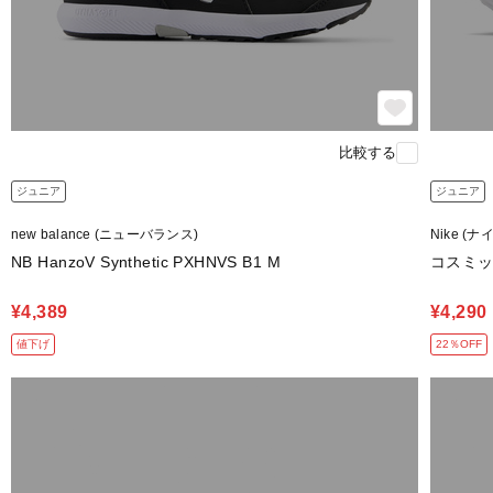
比較する
ジュニア
ジュニア
new balance (ニューバランス)
Nike (ナ
NB HanzoV Synthetic PXHNVS B1 M
コスミッ
¥4,389
¥4,290
値下げ
22％OFF