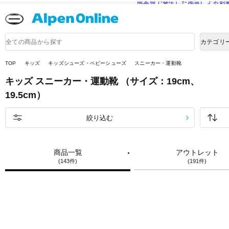
熊本県で発生した地震による影
Alpen
Online
商
カテゴリ
品
検
索
TOP
キッズ
キッズシューズ・ベビーシューズ
スニーカー・運動靴
キッズ
スニーカー・運動靴
（サイズ：19cm、
19.5cm）
絞り込む
商品一覧
アウトレット
(143件)
(191件)