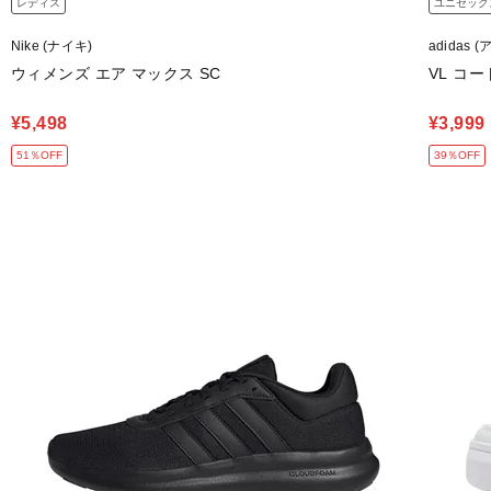
レディス
ユニセック
Nike (ナイキ)
adidas 
ウィメンズ エア マックス SC
VL コー
¥5,498
¥3,999
51％OFF
39％OFF