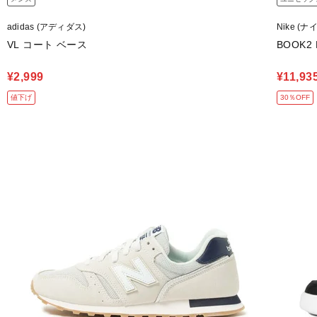
adidas (アディダス)
Nike (ナ
VL コート ベース
BOOK2 
¥2,999
¥11,93
値下げ
30％OFF