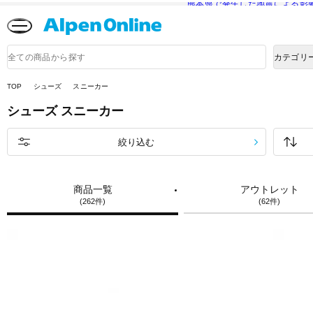
熊本県で発生した地震による影
Alpen
Online
商
カテゴリ
品
検
索
TOP
シューズ
スニーカー
シューズ
スニーカー
絞り込む
商品一覧
アウトレット
(262件)
(62件)