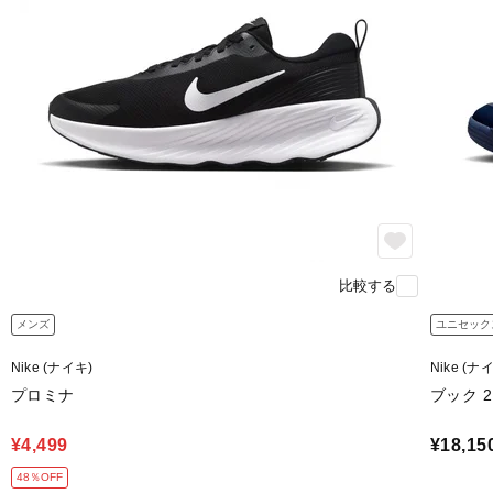
比較する
メンズ
ユニセック
Nike (ナイキ)
Nike (ナ
プロミナ
ブック 2 
¥4,499
¥18,15
48％OFF