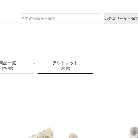
熊本県で発生した地震による影響について
商
カテゴリーから探
品
検
索
商品一覧
アウトレット
(269件)
(61件)