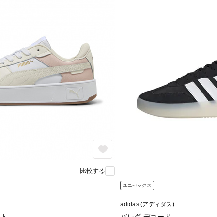
比較する
ユニセックス
adidas (アディダス)
ート
バレダ デコード