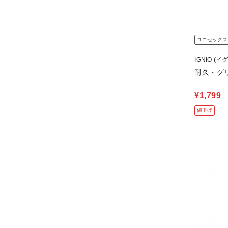
ユニセックス
IGNIO (イ
耐久・グ
¥1,799
値下げ