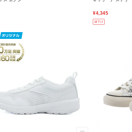
¥4,345
値下げ