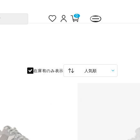
お
ロ
カ
0
す
気
グ
ー
に
イ
ト
入
ン
ペ
り
ー
ジ
在庫有のみ表示