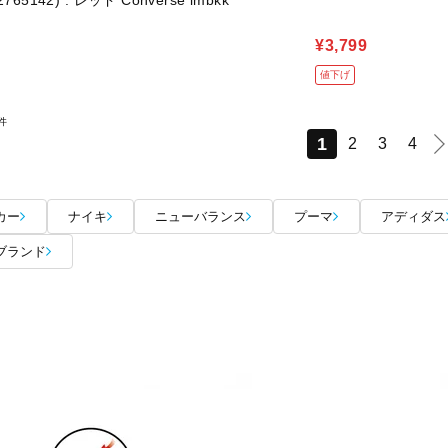
765142) : レッド Converse imbkk
¥3,799
値下げ
件
1
2
3
4
カー
ナイキ
ニューバランス
プーマ
アディダス
ブランド