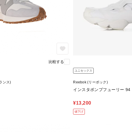
比較する
ユニセックス
バランス)
Reebok (リーボック)
インスタポンプフューリー 94 IN
¥13,200
値下げ