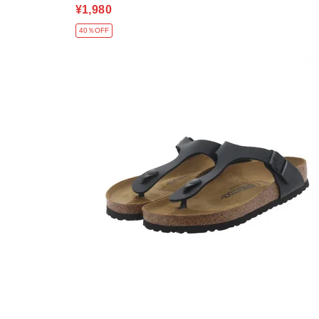
¥1,980
40％OFF