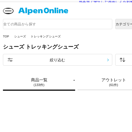
熊本県で発生した地震による影
Alpen
Online
商
カテゴリ
品
検
索
TOP
シューズ
トレッキングシューズ
シューズ
トレッキングシューズ
絞り込む
商品一覧
アウトレット
(133件)
(61件)