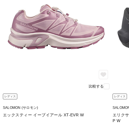
比較する
レディス
レディス
SALOMON (サロモン)
SALOMO
エックスティー イーブイアール XT-EVR W
エリクサー
P W