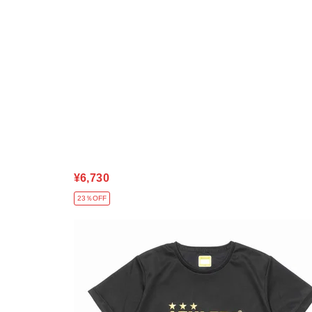
¥6,730
23％OFF