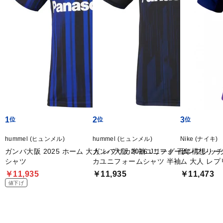
1
2
3
hummel (ヒュンメル)
hummel (ヒュンメル)
Nike (ナイキ)
ガンバ大阪 2025 ホーム 大人 レプリカ半袖ユニフォーム
ガンバ大阪 2026 Jリーグ 百年構想リー
サンフレッチェ
シャツ
カユニフォームシャツ 半袖
ム 大人 レ
￥11,935
￥11,935
￥11,473
値下げ