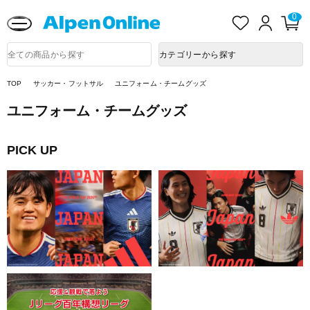
熊本県で発生した地震による影響について
お
ロ
カ
0
気
グ
ー
に
イ
ト
Alpen
入
ン
ペ
Online
商
カテゴリーから探す
り
ー
品
ジ
検
索
TOP
サッカー・フットサル
ユニフォーム・チームグッズ
ユニフォーム・チームグッズ
PICK UP