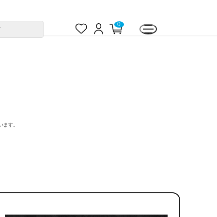
お
ロ
カ
0
す
気
グ
ー
に
イ
ト
入
ン
ペ
り
ー
ジ
います。