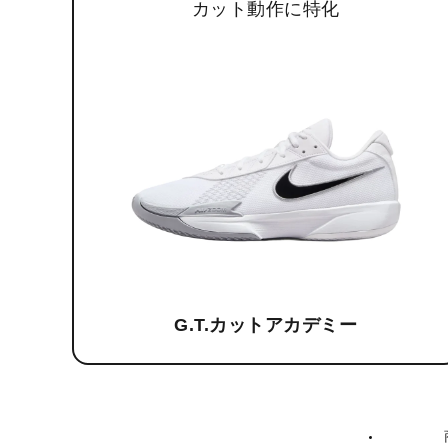
カット動作に特化
G.T.カットアカデミー