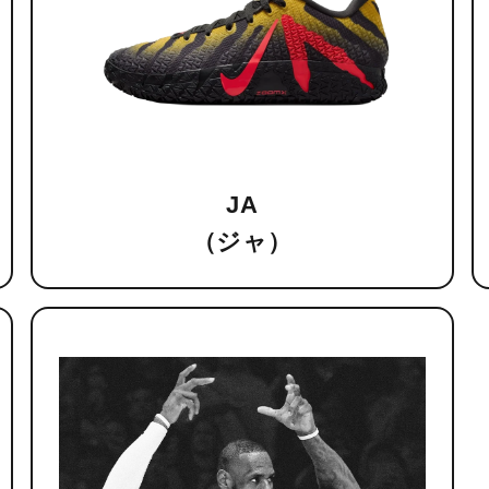
JA
（ジャ）