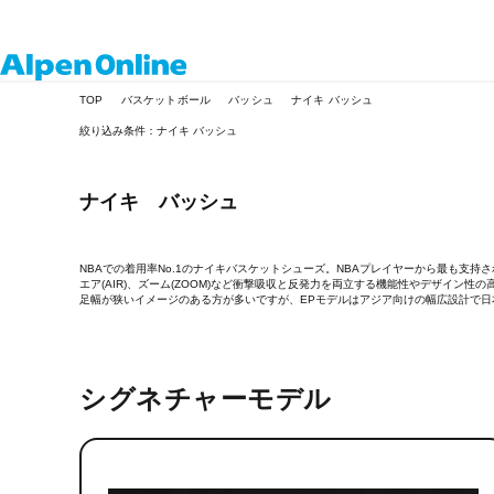
Alpen
TOP
バスケットボール
バッシュ
ナイキ バッシュ
Online
絞り込み条件：ナイキ バッシュ
ナイキ バッシュ
NBAでの着用率No.1のナイキバスケットシューズ。NBAプレイヤーから最も支持
エア(AIR)、ズーム(ZOOM)など衝撃吸収と反発力を両立する機能性やデザイン
足幅が狭いイメージのある方が多いですが、EPモデルはアジア向けの幅広設計で日
シグネチャーモデル