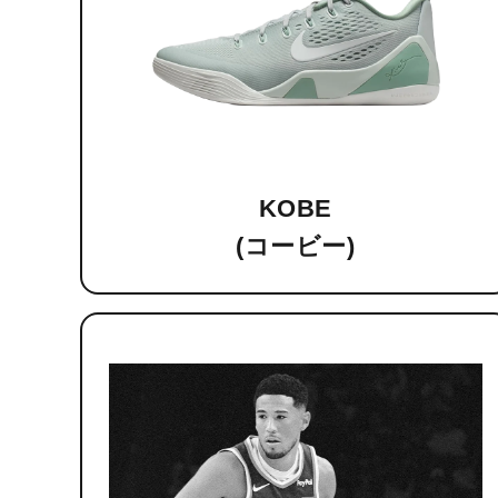
KOBE
(コービー)