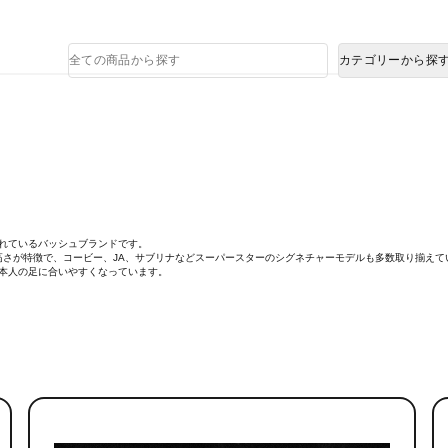
熊本県で発生した地震による影響について
商
カテゴリーから探
品
検
索
されているバッシュブランドです。
性の高さが特徴で、コービー、JA、サブリナなどスーパースターのシグネチャーモデルも多数取り揃えて
本人の足に合いやすくなっています。