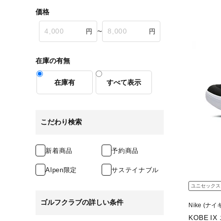
価格
feature.2
〜
在庫の有無
在庫有
すべて表示
こだわり検索
新着商品
予約商品
Alpen限定
サステイナブル
ユニセックス
ゴルフクラブの詳しい条件
Nike (ナイ
KOBE I