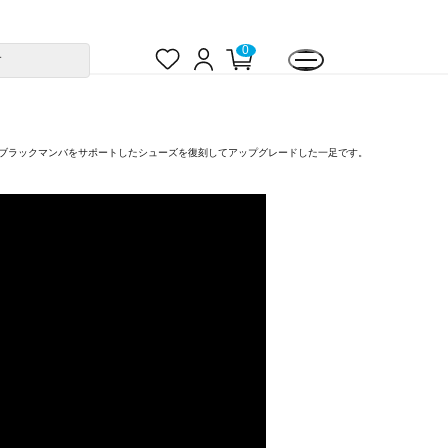
お
ロ
カ
0
す
気
グ
ー
に
イ
ト
入
ン
ペ
り
ー
ジ
たブラックマンバをサポートしたシューズを復刻してアップグレードした一足です。