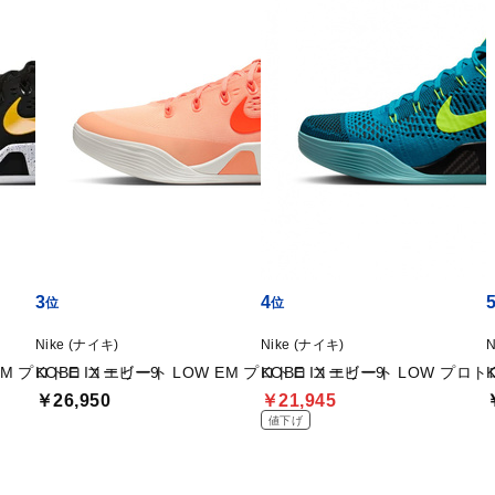
高反発のクッショニングを提供。
足とコートの一体感を生み出します。
3
4
Nike (ナイキ)
Nike (ナイキ)
N
 EM プロトロ コービー9
KOBE IX エリート LOW EM プロトロ コービー9
KOBE IX エリート LOW プロト
￥26,950
￥21,945
値下げ