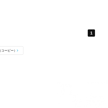
1
E（コービー）
Nike Reactフォームの
取り外し可能なソックライナーが