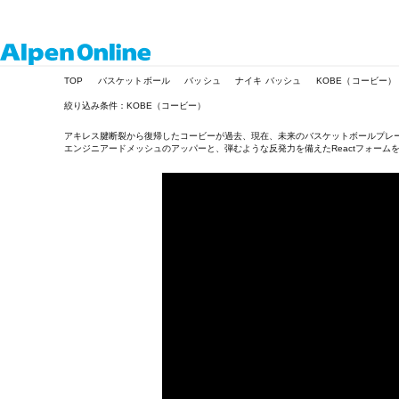
Alpen
TOP
バスケットボール
バッシュ
ナイキ バッシュ
KOBE（コービー）
Online
絞り込み条件：KOBE（コービー）
アキレス腱断裂から復帰したコービーが過去、現在、未来のバスケットボールプレー
エンジニアードメッシュのアッパーと、弾むような反発力を備えたReactフォー