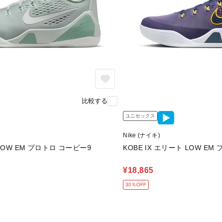
比較する
ユニセックス
Nike (ナイキ)
。
 LOW EM プロトロ コービー9
KOBE IX エリート LOW E
¥18,865
り、
30％OFF