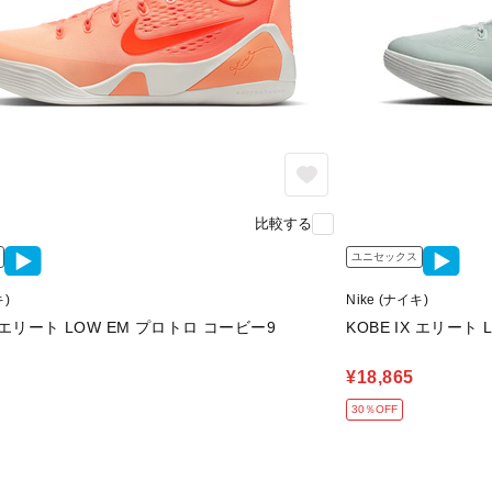
比較する
ユニセックス
キ)
Nike (ナイキ)
エンジニアードメッシュで通気性を確保
X エリート LOW EM プロトロ コービー9
KOBE IX エリート
シューレースを結ぶと、
¥18,865
ューレースと一体化したケーブルによ
30％OFF
足中央部にしっかりとフィット。