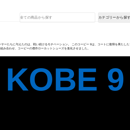
熊本県で発生した地震による影響について
商
カテゴリーから探
品
検
索
ヤーたちに与えたのは、戦い続けるモチベーション。 このコービー 9は、コートに復帰を果たし
ムを組み合わせ、コービーの傑作ローカットシューズを進化させました。
KOBE 9