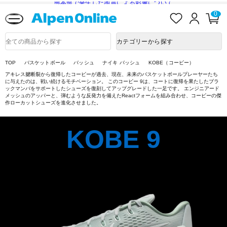
熊本県で発生した地震による影響について
お
ロ
カ
0
Alpen
気
グ
ー
Online
に
イ
ト
入
ン
ペ
商
カテゴリーから探す
り
ー
品
ジ
検
索
TOP
バスケットボール
バッシュ
ナイキ バッシュ
KOBE（コービー）
アキレス腱断裂から復帰したコービーが過去、現在、未来のバスケットボールプレーヤーたち
に与えたのは、戦い続けるモチベーション。 このコービー 9は、コートに復帰を果たしたブラ
ックマンバをサポートしたシューズを復刻してアップグレードした一足です。 エンジニアード
メッシュのアッパーと、弾むような反発力を備えたReactフォームを組み合わせ、コービーの傑
作ローカットシューズを進化させました。
KOBE 9