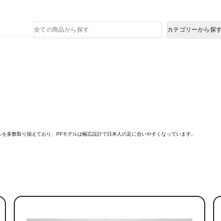
熊本県で発生した地震による影響について
商
カテゴリーから探
品
検
索
ルを多数取り揃えており、PFモデルは幅広設計で日本人の足に合いやすくなっています。