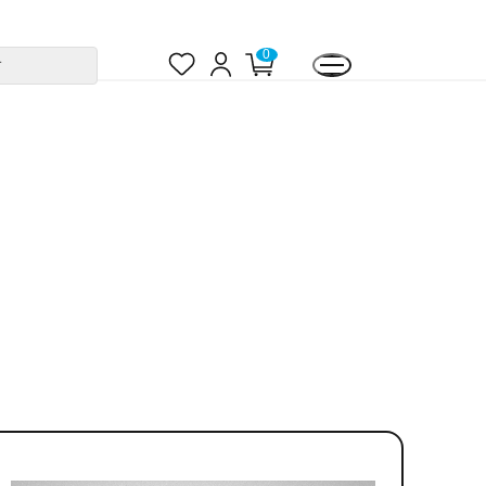
お
ロ
カ
0
す
気
グ
ー
に
イ
ト
入
ン
ペ
り
ー
ジ