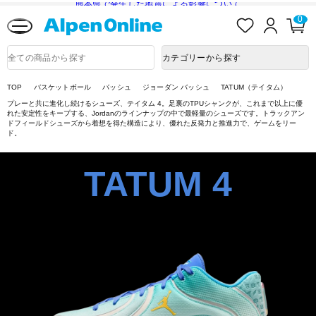
熊本県で発生した地震による影響について
お
ロ
カ
0
Alpen
気
グ
ー
Online
に
イ
ト
入
ン
ペ
商
カテゴリーから探す
り
ー
品
ジ
検
索
TOP
バスケットボール
バッシュ
ジョーダン バッシュ
TATUM（テイタム）
プレーと共に進化し続けるシューズ、テイタム 4。足裏のTPUシャンクが、これまで以上に優
れた安定性をキープする、Jordanのラインナップの中で最軽量のシューズです。トラックアン
ドフィールドシューズから着想を得た構造により、優れた反発力と推進力で、ゲームをリー
ド。
TATUM 4