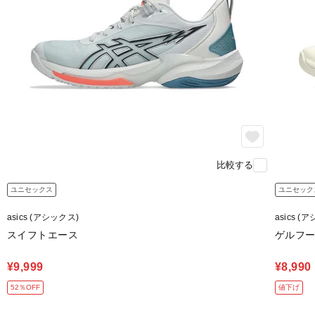
比較する
ユニセックス
ユニセック
asics (アシックス)
asics (
スイフトエース
ゲルフープ
¥9,999
¥8,990
52％OFF
値下げ