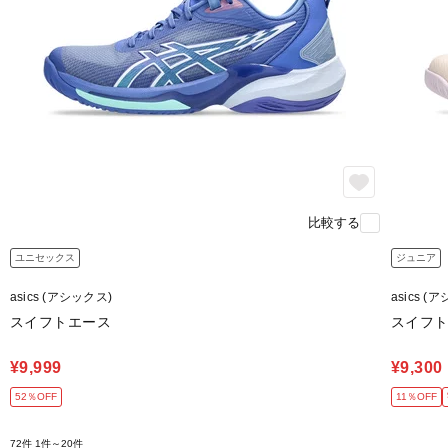
比較する
ユニセックス
ジュニア
asics (アシックス)
asics (
スイフトエース
スイフト
¥9,999
¥9,300
52％OFF
11％OFF
72件
1件～20件