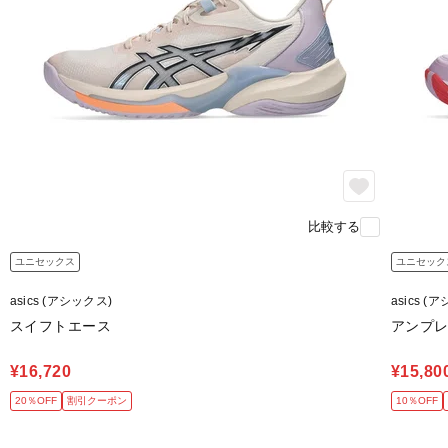
比較する
ユニセックス
ユニセック
asics (アシックス)
asics (
スイフトエース
アンプレ
¥16,720
¥15,80
20％OFF
割引クーポン
10％OFF