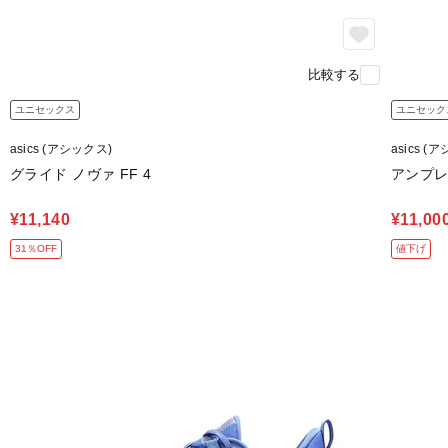
比較する
ユニセックス
ユニセック
asics (アシックス)
asics (
グライド ノヴァ FF 4
アンプレ
¥11,140
¥11,00
31％OFF
値下げ