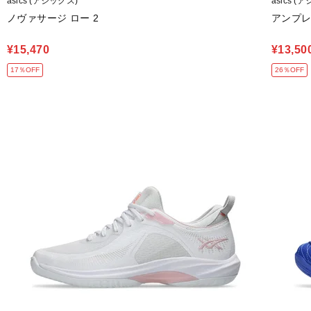
asics (アシックス)
asics (
ノヴァサージ ロー 2
アンプレ
¥15,470
¥13,50
17％OFF
26％OFF