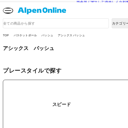
熊本県で発生した地震による影
Alpen
Online
商
カテゴリ
品
検
索
TOP
バスケットボール
バッシュ
アシックス バッシュ
アシックス バッシュ
プレースタイルで探す
スピード