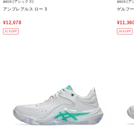
asics (アシックス)
asics (
アンプレアルス ロー 3
ゲルフープ
¥12,078
¥11,36
31％OFF
28％OFF