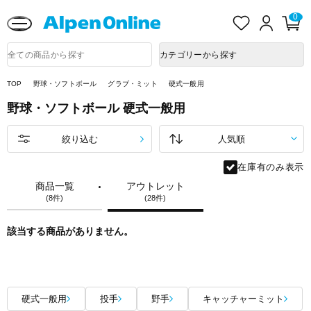
熊本県で発生した地震による影響について
お
ロ
カ
0
気
グ
ー
に
イ
ト
Alpen
入
ン
ペ
Online
商
カテゴリーから探す
り
ー
品
ジ
検
索
TOP
野球・ソフトボール
グラブ・ミット
硬式一般用
野球・ソフトボール
硬式一般用
絞り込む
在庫有のみ表示
商品一覧
アウトレット
(8件)
(28件)
該当する商品がありません。
硬式一般用
投手
野手
キャッチャーミット