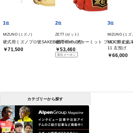
1
2
3
MIZUNO (ミズノ)
ZETT (ゼット)
MIZUNO (ミズ
硬式用ミズノプロ號SAKEBI捕手用/B-D型
硬式キャッチャーミット プロステイタ
MDC限定品 硬
11 左投げ
￥71,500
￥53,460
￥66,000
割引クーポン
カテゴリーから探す