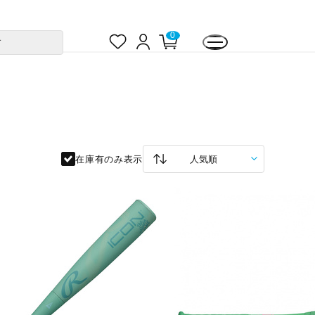
お
ロ
カ
0
す
気
グ
ー
に
イ
ト
入
ン
ペ
り
ー
ジ
在庫有のみ表示