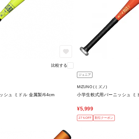
比較する
ジュニア
MIZUNO (ミズノ)
シュ ミドル 金属製/64cm
小学生軟式用バーニッシュ ミドル
¥5,999
27％OFF
割引クーポン