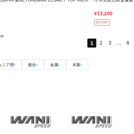
FRP製BEYONDMAX LEGACY TOP 80cm
小学生軟式用金属製 
¥13,200
20％OFF
0件
1
2
3
…
6
ュニア用
複合
金属
木製