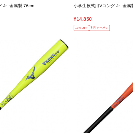
r. 金属製 76cm
小学生軟式用Vコング Jr. 金属製
¥14,850
10％OFF
割引クーポン