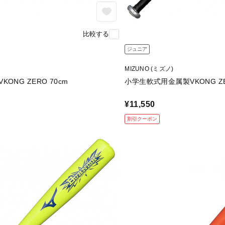
比較する
ジュニア
MIZUNO (ミズノ)
ONG ZERO 70cm
小学生軟式用金属製VKONG ZE
¥11,550
割引クーポン