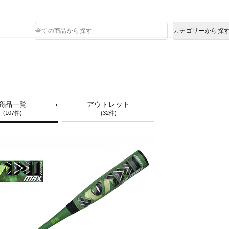
熊本県で発生した地震による影響について
商
カテゴリーから探
品
検
索
商品一覧
アウトレット
(107件)
(32件)