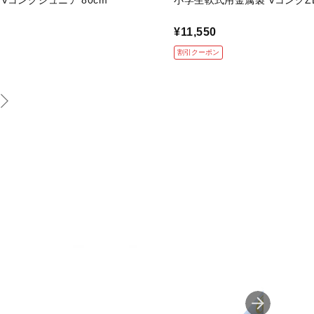
Vコングジュニア 80cm
小学生軟式用金属製 VコングZER
¥11,550
割引クーポン