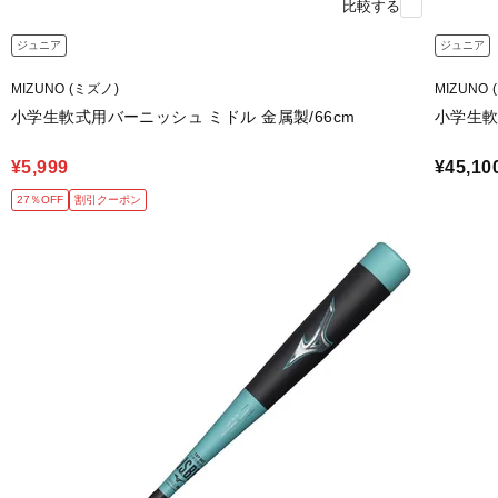
比較する
ジュニア
ジュニア
MIZUNO (ミズノ)
MIZUNO 
小学生軟式用バーニッシュ ミドル 金属製/66cm
小学生軟式
¥5,999
¥45,10
27％OFF
割引クーポン