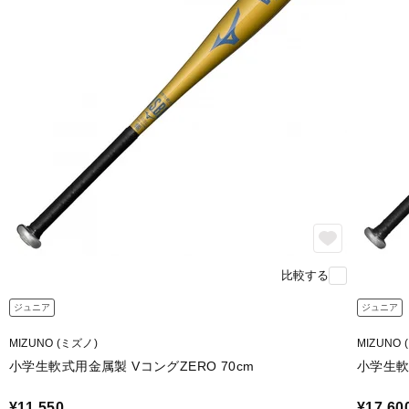
比較する
ジュニア
ジュニア
MIZUNO (ミズノ)
MIZUNO 
小学生軟式用金属製 VコングZERO 70cm
小学生軟式
¥11,550
¥17,60