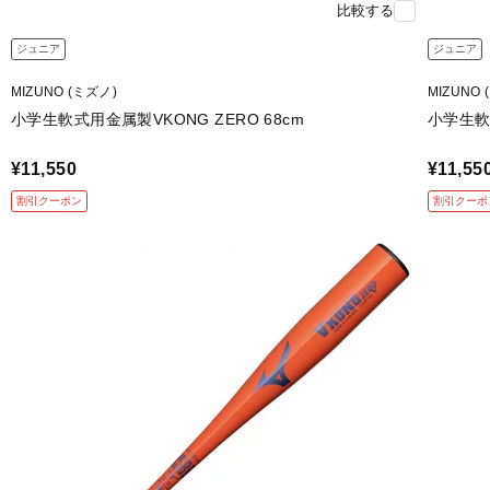
比較する
ジュニア
ジュニア
MIZUNO (ミズノ)
MIZUNO 
小学生軟式用金属製VKONG ZERO 68cm
小学生軟式
¥11,550
¥11,55
割引クーポン
割引クーポ