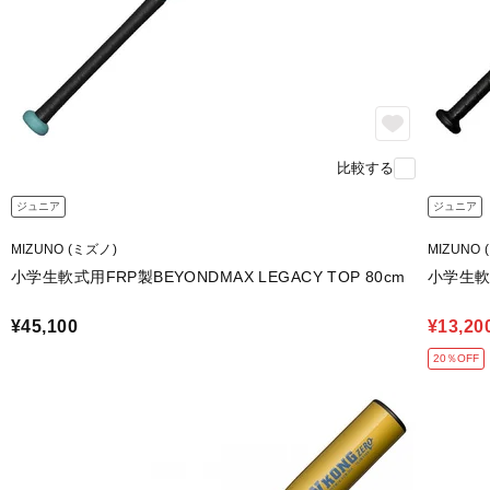
比較する
ジュニア
ジュニア
MIZUNO (ミズノ)
MIZUNO 
小学生軟式用FRP製BEYONDMAX LEGACY TOP 80cm
小学生軟
¥45,100
¥13,20
20％OFF