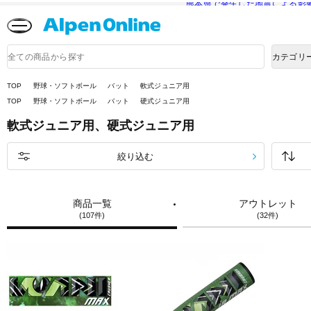
熊本県で発生した地震による影
Alpen
Online
商
カテゴリ
品
検
索
TOP
野球・ソフトボール
バット
軟式ジュニア用
TOP
野球・ソフトボール
バット
硬式ジュニア用
軟式ジュニア用、硬式ジュニア用
絞り込む
商品一覧
アウトレット
(107件)
(32件)