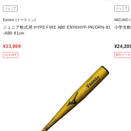
ジュニア
ジュニア
Easton (イーストン)
MIZUNO 
ジュニア軟式用 HYPE FIRE AB0 ENY6HYP-PK/GRN-81
小学生軟
-AB0 81cm
¥33,999
¥24,20
22％OFF
割引クーポ