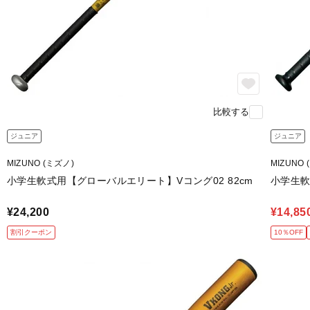
比較する
ジュニア
ジュニア
MIZUNO (ミズノ)
MIZUNO 
小学生軟式用【グローバルエリート】Vコング02 82cm
小学生軟式
¥24,200
¥14,85
割引クーポン
10％OFF