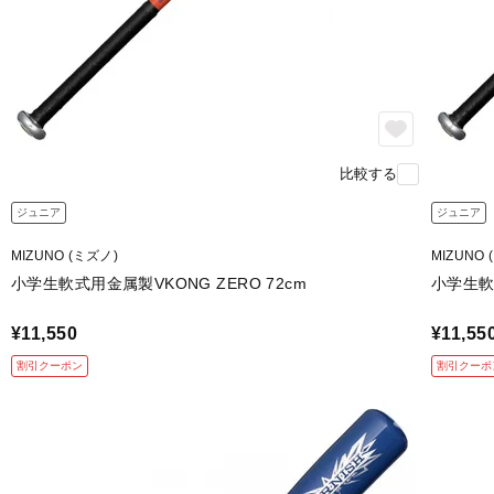
比較する
ジュニア
ジュニア
MIZUNO (ミズノ)
MIZUNO 
小学生軟式用金属製VKONG ZERO 72cm
小学生軟式
¥11,550
¥11,55
割引クーポン
割引クーポ