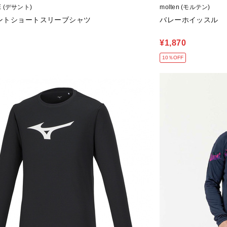
E (デサント)
molten (モルテン)
ントショートスリーブシャツ
バレーホイッスル
¥1,870
10％OFF