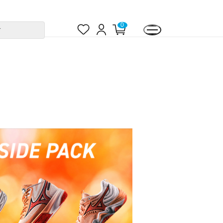
お
ロ
カ
0
す
気
グ
ー
に
イ
ト
入
ン
ペ
り
ー
ジ