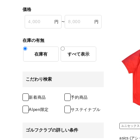
価格
〜
在庫の有無
在庫有
すべて表示
こだわり検索
新着商品
予約商品
Alpen限定
サステイナブル
ユニセックス
ゴルフクラブの詳しい条件
asics (ア