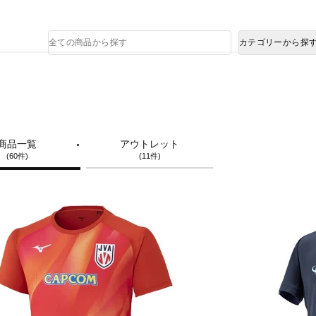
熊本県で発生した地震による影響について
商
カテゴリーから探
品
検
索
商品一覧
アウトレット
(60件)
(11件)