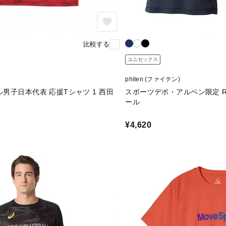
比較する
ユニセックス
phiten (ファイテン)
ル男子日本代表 応援Tシャツ 1 西田
スポーツデポ・アルペン限定 
ール
¥4,620