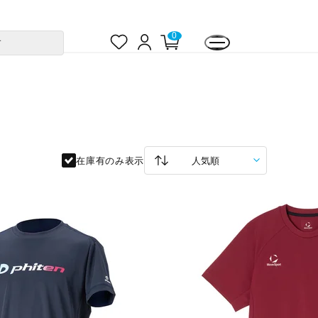
お
ロ
カ
0
す
気
グ
ー
に
イ
ト
入
ン
ペ
り
ー
ジ
在庫有のみ表示