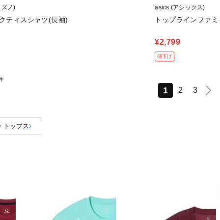
ミズノ)
asics (アシックス)
ラクティスシャツ(長袖)
トップラインファミ
¥2,799
値下げ
件
1
2
3
・トップス