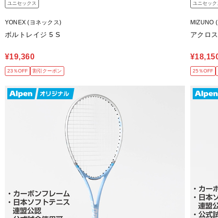
ユニセックス
ユニセック
YONEX (ヨネックス)
MIZUNO 
ボルトレイジ 5 S
アクロスピ
¥19,360
¥18,15
23％OFF
割引クーポン
25％OFF