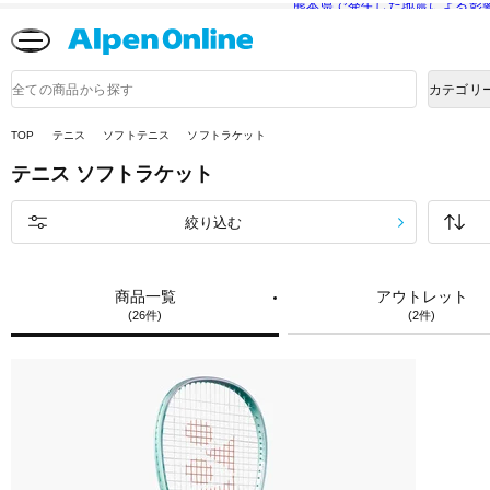
熊本県で発生した地震による影
Alpen
Online
商
カテゴリ
品
検
索
TOP
テニス
ソフトテニス
ソフトラケット
テニス
ソフトラケット
絞り込む
商品一覧
アウトレット
(26件)
(2件)