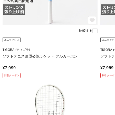
比較する
ユニセックス
ユニセック
TIGORA (ティゴラ)
TIGORA
ソフトテニス連盟公認ラケット フルカーボン
ソフトテ
¥7,999
¥7,999
割引クーポン
割引クーポ