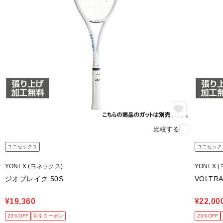
比較する
ユニセックス
ユニセック
YONEX (ヨネックス)
YONEX 
ジオブレイク 50S
VOLTR
¥19,360
¥22,00
23％OFF
割引クーポン
23％OFF