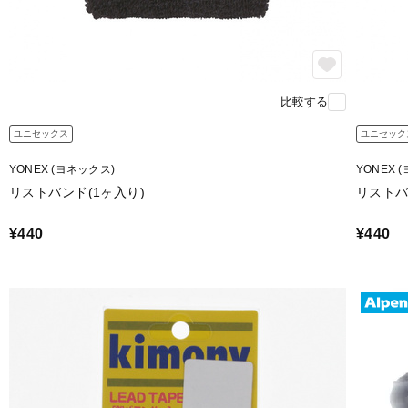
比較する
ユニセックス
ユニセック
YONEX (ヨネックス)
YONEX 
リストバンド(1ヶ入り)
リストバ
¥440
¥440