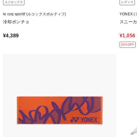
ユニセックス
レディス
le coq sportif (ルコックスポルティフ)
YONEX 
冷却ポンチョ
スニー
¥4,389
¥1,056
20％OFF