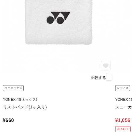
比較する
ユニセックス
レディス
YONEX (ヨネックス)
YONEX 
リストバンド(1ヶ入り)
スニー
¥660
¥1,056
20％OFF