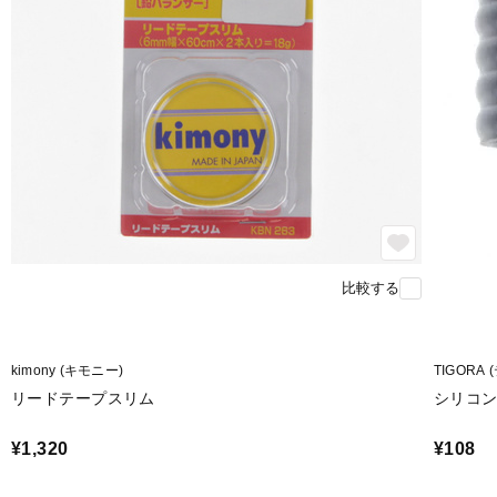
比較する
kimony (キモニー)
TIGORA
リードテープスリム
シリコ
¥1,320
¥108