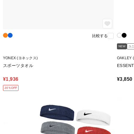
比較する
NEW
ユ
YONEX (ヨネックス)
OAKLEY
スポーツタオル
ESSENTI
¥1,936
¥3,850
20％OFF