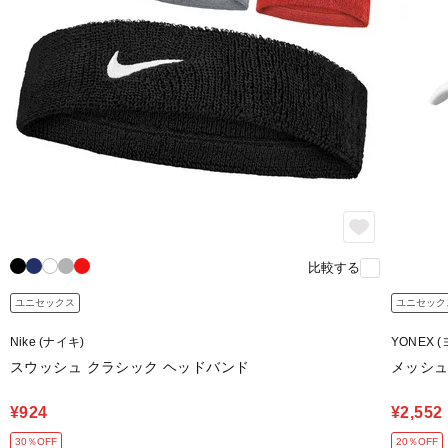
比較する
ユニセックス
ユニセック
Nike (ナイキ)
YONEX 
スウッシュ クラシック ヘッドバンド
メッシ
¥924
¥2,552
30％OFF
20％OFF