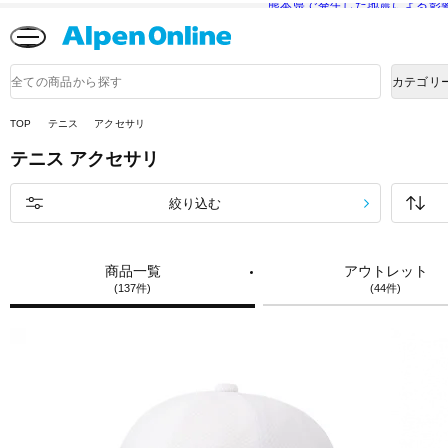
熊本県で発生した地震による影
Alpen
Online
商
カテゴリ
品
検
索
TOP
テニス
アクセサリ
テニス
アクセサリ
絞り込む
商品一覧
アウトレット
(137件)
(44件)