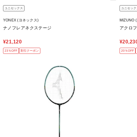
ユニセックス
ユニセック
YONEX (ヨネックス)
MIZUNO 
ナノフレアネクステージ
アクロフ
¥21,120
¥20,23
23％OFF
割引クーポン
20％OFF