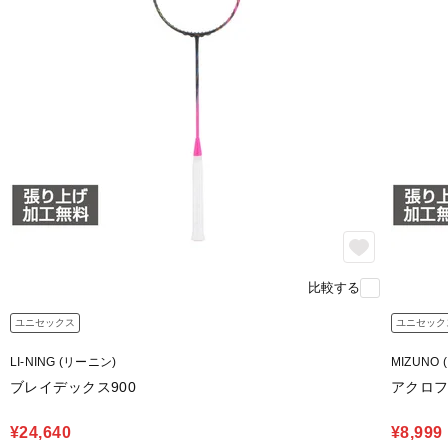
比較する
ユニセックス
ユニセック
LI-NING (リーニン)
MIZUNO 
ブレイデックス900
アクロフ
¥24,640
¥8,999