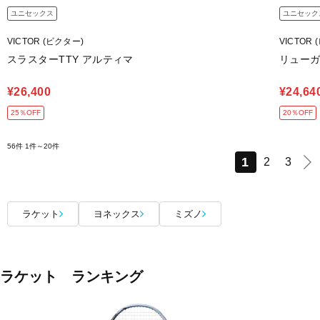
ユニセックス
ユニセック
VICTOR (ビクター)
VICTOR
スラスターTTY アルティマ
リュー
¥26,400
¥24,64
25％OFF
20％OFF
56件
1件～20件
1
2
3
ラケット
ヨネックス
ミズノ
ラケット ランキング