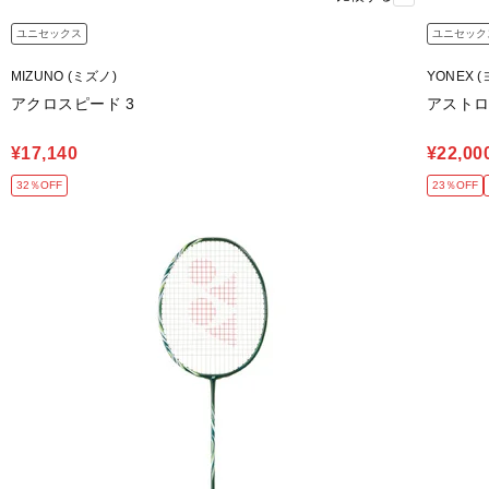
ユニセックス
ユニセック
MIZUNO (ミズノ)
YONEX 
アクロスピード 3
アストロ
¥17,140
¥22,00
32％OFF
23％OFF