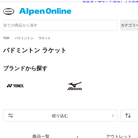
熊本県で発生した地震による影
Alpen
Online
商
カテゴリ
品
検
索
TOP
バドミントン
ラケット
バドミントン ラケット
ブランドから探す
絞り込む
商品一覧
アウトレット