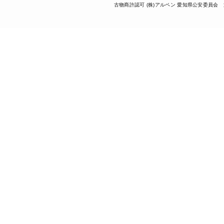
古物商許認可 (株)アルペン 愛知県公安委員会 第5