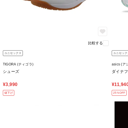
比較する
ユニセックス
ユニセック
TIGORA (ティゴラ)
asics (
シューズ
ダイナ
¥3,990
¥11,94
値下げ
25％OFF