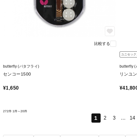
比較する
ユニセック
butterfly (バタフライ)
butterfl
センコー1500
リンユンジ
¥1,650
¥41,80
272件
1件～20件
1
2
3
…
14