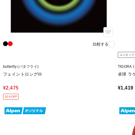
比較する
ユニセック
butterfly (バタフライ)
TIGORA
フェイントロングIII
卓球 ラ
¥2,475
¥1,419
10％OFF