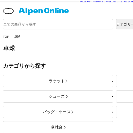
熊本県で発生した地震による影
Alpen
Online
商
カテゴリ
品
検
索
TOP
卓球
卓球
カテゴリから探す
ラケット
シューズ
バッグ・ケース
卓球台