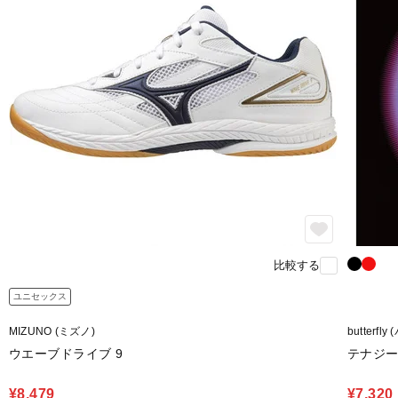
比較する
ユニセックス
MIZUNO (ミズノ)
butterfl
ウエーブドライブ 9
テナジー
¥8,479
¥7,320