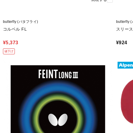
butterfly (バタフライ)
butterfl
コルベル FL
スリース
¥5,373
¥924
値下げ