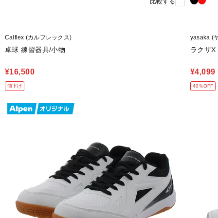
比較する
Calflex (カルフレックス)
yasaka 
卓球 練習器具/小物
ラクザX
¥16,500
¥4,099
値下げ
40％OFF