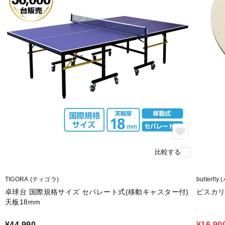
比較する
TIGORA (ティゴラ)
butterfl
卓球台 国際規格サイズ セパレート式(移動キャスター付)
ビスカリ
天板18mm
¥44,990
¥16,90