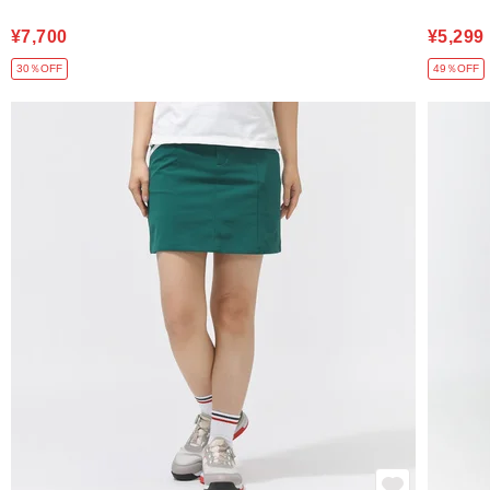
¥7,700
¥5,299
30％OFF
49％OFF