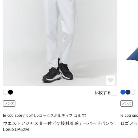
比較する
メンズ
メンズ
le coq sportif golf (ルコックスポルティフ ゴルフ)
le coq 
ウエストアジャスター付ピケ接触冷感テーパードパンツ
ロゴメッ
LG6SLP52M