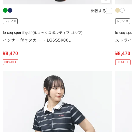
比較する
レディス
レディス
le coq sportif golf (ルコックスポルティフ ゴルフ)
le coq 
インナー付きスカート LG6SSK00L
ストライプ
¥8,470
¥8,470
30％OFF
30％OFF