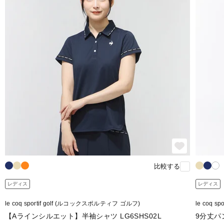
比較する
レディス
レディス
le coq sportif golf (ルコックスポルティフ ゴルフ)
le coq 
【Aラインシルエット】半袖シャツ LG6SHS02L
9分丈パン