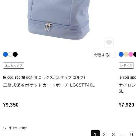
比較する
ユニセックス
レディス
le coq sportif golf (ルコックスポルティフ ゴルフ)
le coq 
二層式保冷ポケットカートポーチ LG6STT40L
ナイロン
5L
¥9,350
¥7,920
178件
1件～20件
1
2
3
…
9