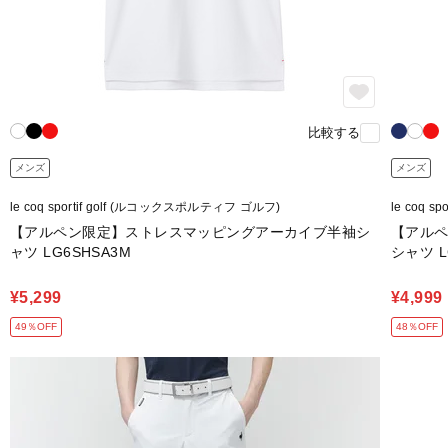
比較する
メンズ
メンズ
le coq sportif golf (ルコックスポルティフ ゴルフ)
le coq 
【アルペン限定】ストレスマッピングアーカイブ半袖シ
【アル
ャツ LG6SHSA3M
シャツ L
¥5,299
¥4,999
49％OFF
48％OFF