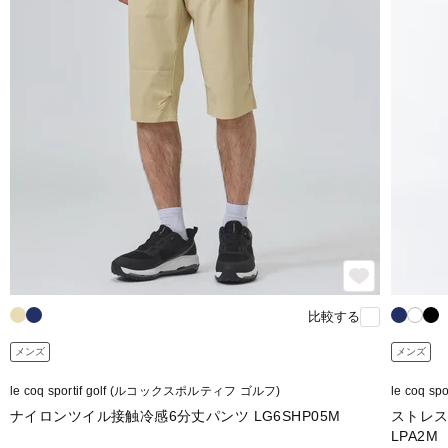
比較する
メンズ
メンズ
le coq sportif golf (ルコックスポルティフ ゴルフ)
le coq 
ナイロンツイル接触冷感6分丈パンツ LG6SHP05M
ストレス
LPA2M