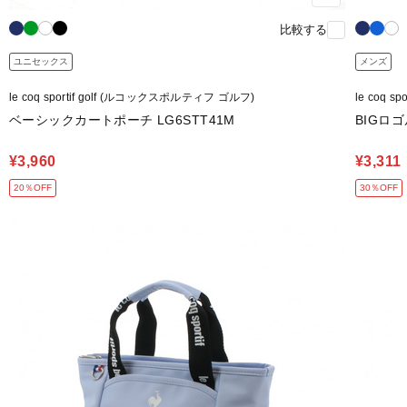
比較する
ユニセックス
メンズ
le coq sportif golf (ルコックスポルティフ ゴルフ)
le coq 
ベーシックカートポーチ LG6STT41M
BIGロ
¥3,960
¥3,311
20％OFF
30％OFF