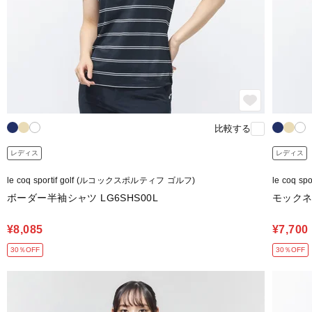
比較する
レディス
レディス
le coq sportif golf (ルコックスポルティフ ゴルフ)
le coq 
ボーダー半袖シャツ LG6SHS00L
モックネ
¥8,085
¥7,700
30％OFF
30％OFF