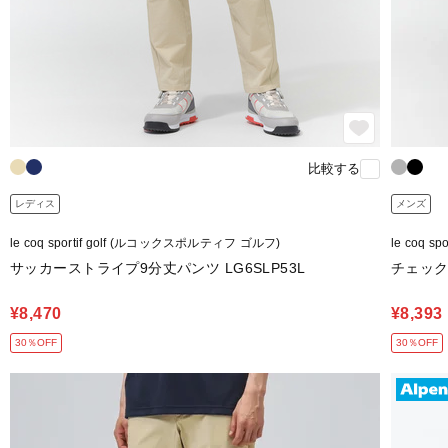
比較する
レディス
メンズ
le coq sportif golf (ルコックスポルティフ ゴルフ)
le coq 
サッカーストライプ9分丈パンツ LG6SLP53L
チェック
¥8,470
¥8,393
30％OFF
30％OFF