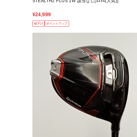
STEALTH2 PLUS 1W 該当なし[ｶｽﾀﾑ(人気)]
¥24,999
値下げ
ポイントアップ