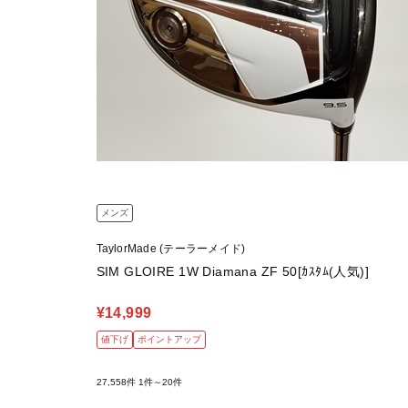
メンズ
TaylorMade (テーラーメイド)
SIM GLOIRE 1W Diamana ZF 50[ｶｽﾀﾑ(人気)]
¥14,999
値下げ
ポイントアップ
27,558件
1件～20件