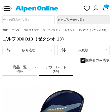
熊本県で発生した地震による影響について
お
ロ
カ
0
気
グ
ー
に
イ
ト
Alpen
入
ン
ペ
Online
商
カテゴリーから探す
り
ー
品
ジ
検
索
TOP
ゴルフ
ゴルフクラブ
ユーティリティ
ゼクシオ
XXIO13（ゼクシオ 13）
ゴルフ
XXIO13（ゼクシオ 13）
絞り込む
在庫有のみ表示
商品一覧
アウトレット
(0件)
(1件)