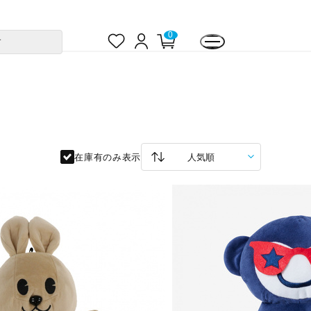
お
ロ
カ
0
す
気
グ
ー
に
イ
ト
入
ン
ペ
り
ー
ジ
在庫有のみ表示