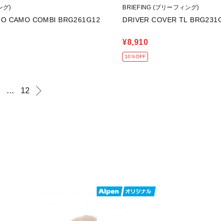
ング)
BRIEFING (ブリーフィング)
RO CAMO COMBI BRG261G12
DRIVER COVER TL BRG231
¥8,910
10％OFF
…
12