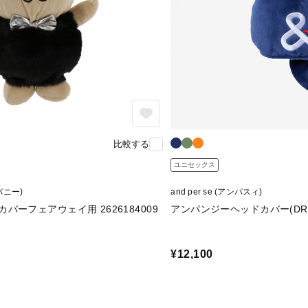
比較する
ユニセックス
 バニー)
and per se (アンパスィ)
バーフェアウェイ用 2626184009
アンパンジーヘッドカバー(DR用)
¥12,100