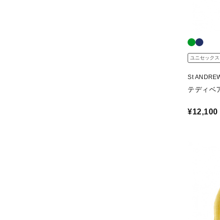
ユニセックス
St ANDR
テディベア
¥12,100