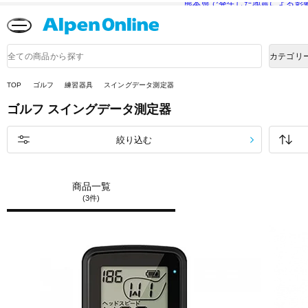
熊本県で発生した地震による影
Alpen
Online
商
カテゴリ
品
検
索
TOP
ゴルフ
練習器具
スイングデータ測定器
ゴルフ
スイングデータ測定器
絞り込む
商品一覧
(3件)