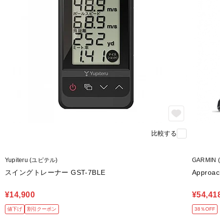
比較する
Yupiteru (ユピテル)
GARMIN
スイングトレーナー GST-7BLE
Approac
¥14,900
¥54,41
値下げ
割引クーポン
38％OFF