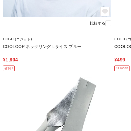
比較する
COGIT (コジット)
COGIT 
COOLOOP ネックリング Lサイズ ブルー
COOLO
¥1,804
¥499
値下げ
49％OFF