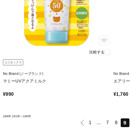
比較する
ユニセックス
No Brand (ノーブランド)
No Bra
マミーUVアクアミルク
エアリー
¥990
¥1,760
189件
161件～180件
9
1
…
7
8