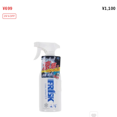
¥699
¥1,100
29％OFF