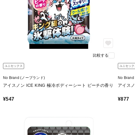
比較する
ユニセックス
ユニセック
No Brand (ノーブランド)
No Bra
アイスノン ICE KING 極冷ボディーシート ピーチの香り
アイスノ
¥547
¥877