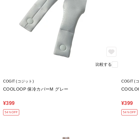
比較する
COGIT (コジット)
COGIT 
COOLOOP 保冷カバーM グレー
COOL
¥399
¥399
54％OFF
54％OFF