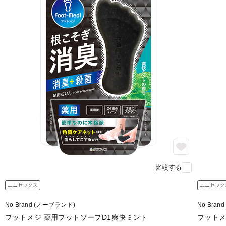
比較する
ユニセックス
ユニセック
No Brand (ノーブランド)
No Bra
フットメジ 薬用フットソープD1爽快ミント
フットメ