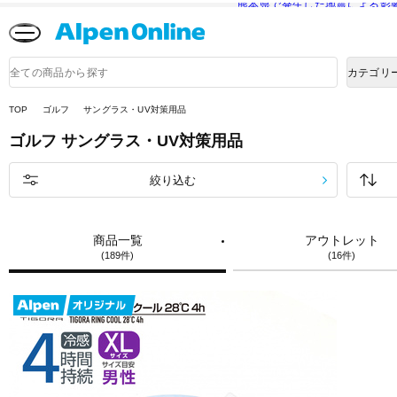
熊本県で発生した地震による影
Alpen
Online
商
カテゴリ
品
検
索
TOP
ゴルフ
サングラス・UV対策用品
ゴルフ
サングラス・UV対策用品
絞り込む
商品一覧
アウトレット
(189件)
(16件)