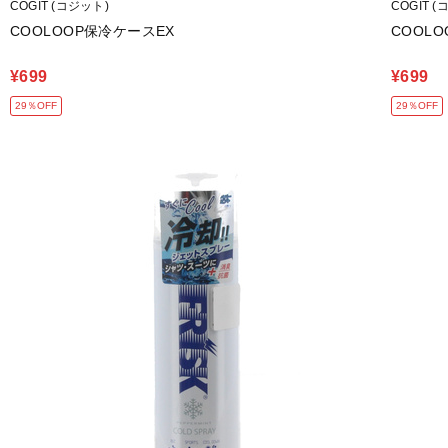
COGIT (コジット)
COGIT 
COOLOOP保冷ケースEX
COOL
¥699
¥699
29％OFF
29％OFF