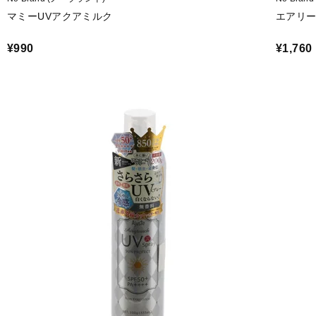
マミーUVアクアミルク
エアリー
¥990
¥1,760