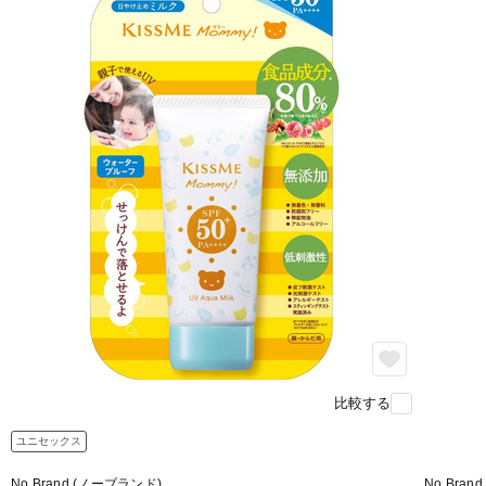
比較する
ユニセックス
No Brand (ノーブランド)
No Bra