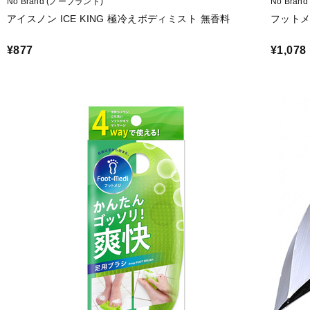
No Brand (ノーブランド)
No Bra
アイスノン ICE KING 極冷えボディミスト 無香料
フットメ
¥877
¥1,078