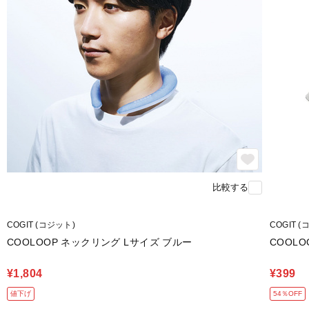
比較する
COGIT (コジット)
COGIT 
COOLOOP ネックリング Lサイズ ブルー
COOL
¥1,804
¥399
値下げ
54％OFF