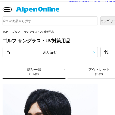
熊本県で発生した地震による影
Alpen
Online
商
カテゴリ
品
検
索
TOP
ゴルフ
サングラス・UV対策用品
ゴルフ
サングラス・UV対策用品
絞り込む
商品一覧
アウトレット
(185件)
(16件)