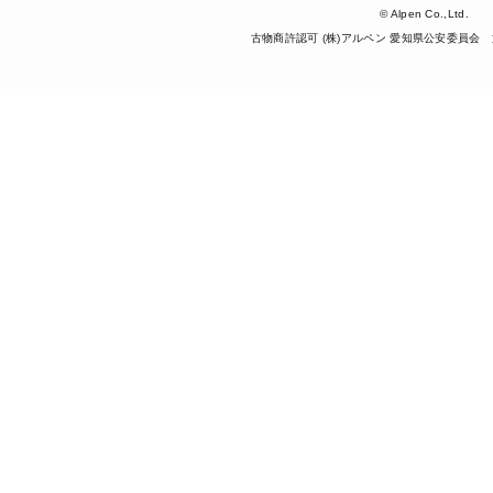
© Alpen Co.,Ltd.
古物商許認可 (株)アルペン 愛知県公安委員会 第5