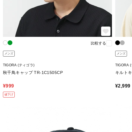
比較する
メンズ
メンズ
TIGORA (ティゴラ)
TIGORA
秋千鳥キャップ TR-1C1505CP
キルトキャ
¥999
¥2,999
値下げ