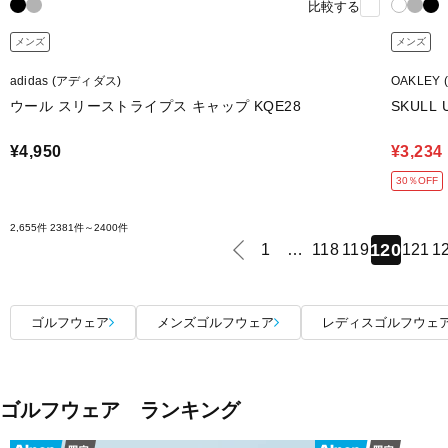
比較する
メンズ
メンズ
adidas (アディダス)
OAKLEY
ウール スリーストライプス キャップ KQE28
SKULL 
¥4,950
¥3,234
30％OFF
2,655件
2381件～2400件
120
1
…
118
119
121
1
ゴルフウェア
メンズゴルフウェア
レディスゴルフウェ
ゴルフウェア ランキング