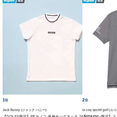
1
2
Jack Bunny (ジャック バニー)
le coq sportif go
【GOLF5限定】PEカノコ 半袖モックネック 263616736
【アルペン限定】ス