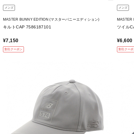
メンズ
メンズ
MASTER BUNNY EDITION (マスターバニーエディション)
MASTER
キルトCAP 7586187101
ツイルCAP
¥7,150
¥6,600
割引クーポン
割引クーポ