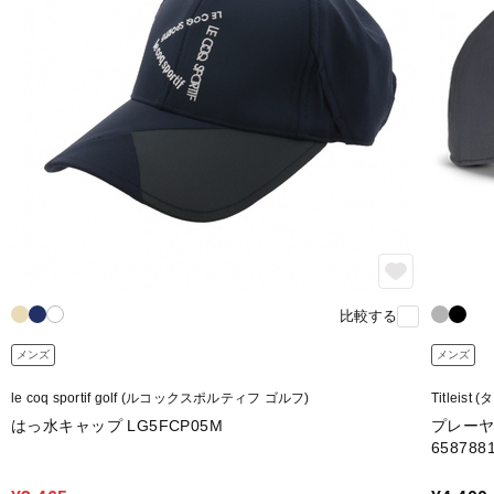
比較する
メンズ
メンズ
le coq sportif golf (ルコックスポルティフ ゴルフ)
Titleis
はっ水キャップ LG5FCP05M
プレーヤ
658788