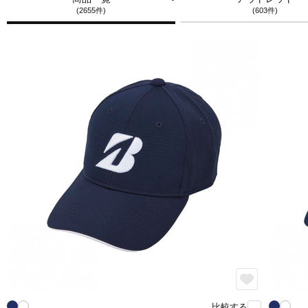
(2655件)
(603件)
比較する