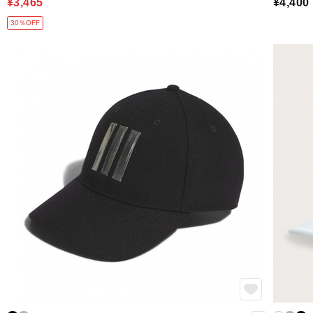
¥3,465
¥4,400
30％OFF