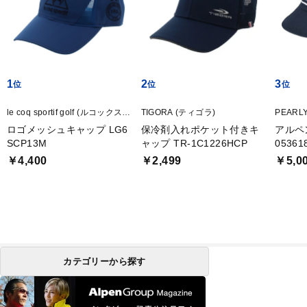
1
2
3
le coq sportif golf (ルコックスポ
TIGORA (ティゴラ)
PEARL
ルティフ ゴルフ)
ツ)
ロゴメッシュキャップ LG6
保冷剤入れポケット付きキ
アルペン
SCP13M
ャップ TR-1C1226HCP
05361
￥4,400
￥2,499
￥5,0
カテゴリーから探す