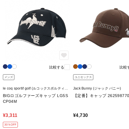
比較する
比較
メンズ
ユニセックス
le coq sportif golf (ルコックスポルティフ
Jack Bunny (ジャック バニー)
ゴルフ)
BIGロゴルファーズキャップ LG5S
【定番】キャップ 262598770
CP04M
¥3,311
¥4,730
30％OFF