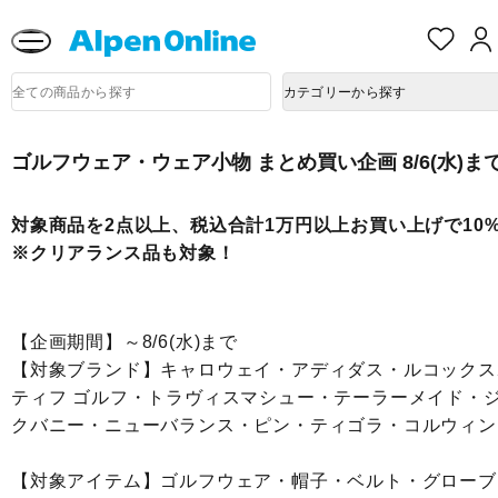
熊本県で発生した地震による影響について
お
気
に
Alpen
入
商
Online
カテゴリーから探す
品
り
検
索
ゴルフウェア・ウェア小物 まとめ買い企画 8/6(水)ま
対象商品を2点以上、税込合計1万円以上お買い上げで10%
※クリアランス品も対象！
【企画期間】～8/6(水)まで
【対象ブランド】キャロウェイ・アディダス・ルコックス
ティフ ゴルフ・トラヴィスマシュー・テーラーメイド・
クバニー・ニューバランス・ピン・ティゴラ・コルウィン
【対象アイテム】ゴルフウェア・帽子・ベルト・グローブ