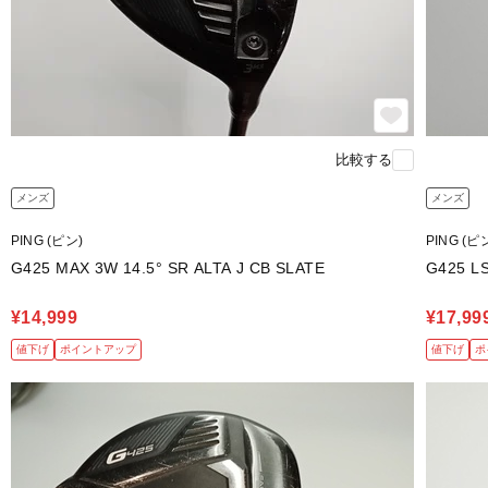
比較する
メンズ
メンズ
PING (ピン)
PING (ピ
G425 MAX 3W 14.5° SR ALTA J CB SLATE
G425 L
¥14,999
¥17,99
値下げ
ポイントアップ
値下げ
ポ