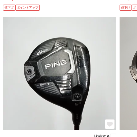
値下げ
ポイントアップ
値下げ
ポ
比較する