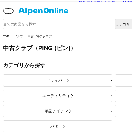
熊本県で発生した地震による影
Alpen
Online
商
カテゴリ
品
検
索
TOP
ゴルフ
中古ゴルフクラブ
中古クラブ
（PING (ピン)）
カテゴリから探す
ドライバー
ユーティリティ
単品アイアン
パター