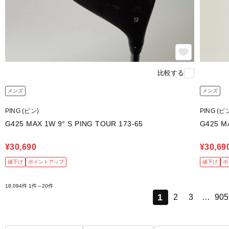
比較する
メンズ
メンズ
PING (ピン)
PING (ピ
G425 MAX 1W 9° S PING TOUR 173-65
¥30,690
¥30,69
値下げ
ポイントアップ
値下げ
ポ
18,094件
1件～20件
1
2
3
…
905