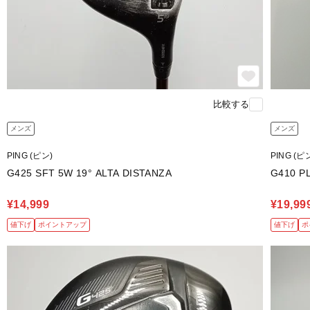
比較する
メンズ
メンズ
PING (ピン)
PING (ピ
G425 SFT 5W 19° ALTA DISTANZA
G410 P
¥14,999
¥19,99
値下げ
ポイントアップ
値下げ
ポ