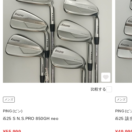
比較する
メンズ
メンズ
PING (ピン)
PING (ピ
i525 S N.S.PRO 850GH neo
i525 
¥55,999
¥49,99