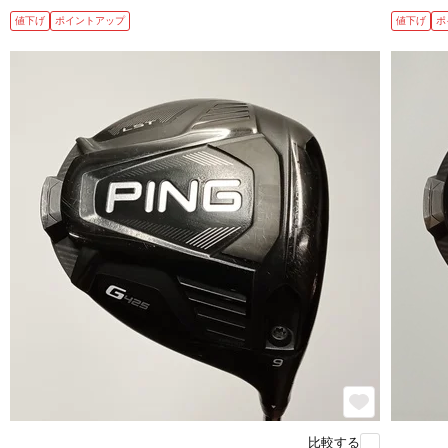
値下げ
ポイントアップ
値下げ
ポ
比較する