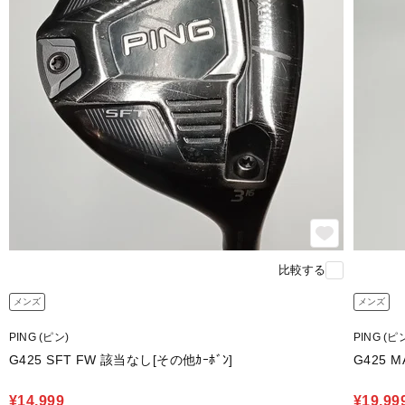
比較する
メンズ
メンズ
PING (ピン)
PING (ピ
G425 SFT FW 該当なし[その他ｶｰﾎﾞﾝ]
¥14,999
¥19,99