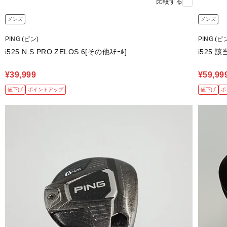
比較する
メンズ
メンズ
PING (ピン)
PING (ピ
i525 N.S.PRO ZELOS 6[その他ｽﾁｰﾙ]
i525 該
¥39,999
¥59,99
値下げ
ポイントアップ
値下げ
ポ