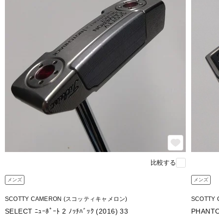
比較する
メンズ
メンズ
SCOTTY CAMERON (スコッティキャメロン)
SCOTTY
SELECT ﾆｭｰﾎﾟｰﾄ 2 ﾉｯﾁﾊﾞｯｸ (2016) 33
PHANTOM