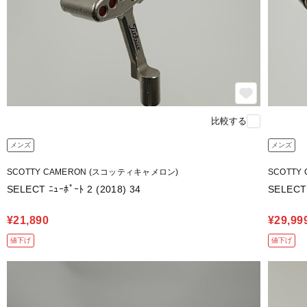
比較する
メンズ
メンズ
SCOTTY CAMERON (スコッティキャメロン)
SCOTTY
SELECT ﾆｭｰﾎﾟｰﾄ 2 (2018) 34
SELECT 
¥21,890
¥29,99
値下げ
値下げ