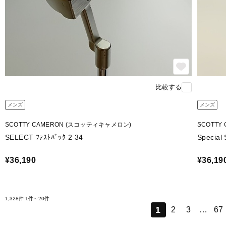
比較する
メンズ
メンズ
SCOTTY CAMERON (スコッティキャメロン)
SCOTTY
SELECT ﾌｧｽﾄﾊﾞｯｸ 2 34
Specia
¥36,190
¥36,19
1,328件
1件～20件
1
2
3
…
67