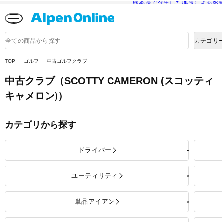
熊本県で発生した地震による影
Alpen
Online
商
カテゴリ
品
検
索
TOP
ゴルフ
中古ゴルフクラブ
中古クラブ
（SCOTTY CAMERON (スコッティ
キャメロン)）
カテゴリから探す
ドライバー
ユーティリティ
単品アイアン