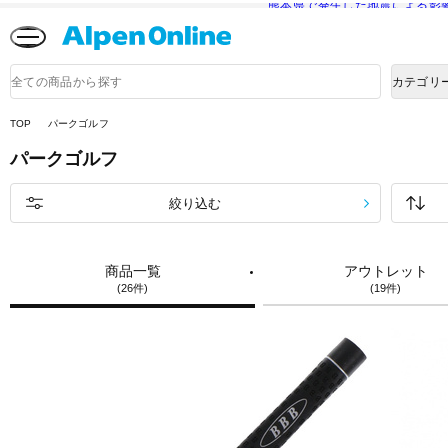
熊本県で発生した地震による影
Alpen
Online
商
カテゴリ
品
検
索
TOP
パークゴルフ
パークゴルフ
絞り込む
商品一覧
アウトレット
(26件)
(19件)