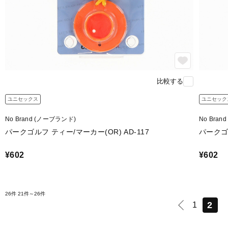
比較する
ユニセックス
ユニセック
No Brand (ノーブランド)
No Bra
パークゴルフ ティー/マーカー(OR) AD-117
パークゴル
¥602
¥602
26件
21件～26件
2
1