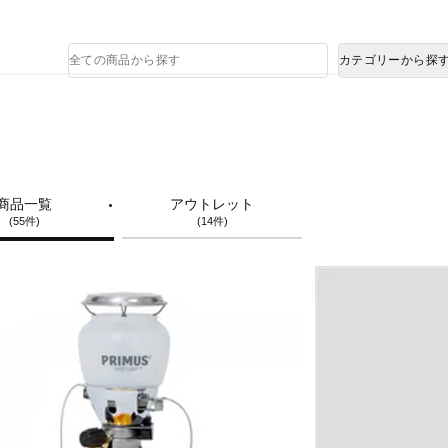
熊本県で発生した地震による影響について
商
カテゴリーから探
品
検
索
商品一覧
アウトレット
(55件)
(14件)