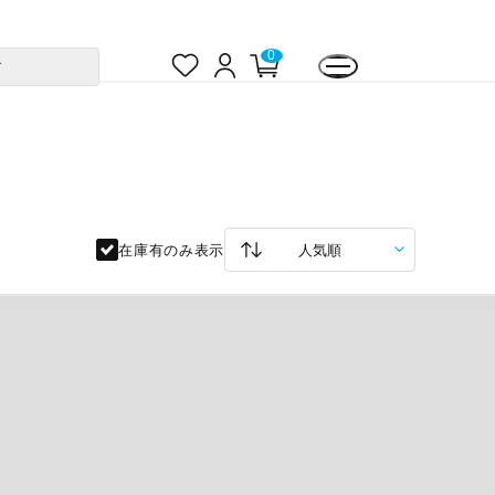
お
ロ
カ
0
す
気
グ
ー
に
イ
ト
入
ン
ペ
り
ー
ジ
在庫有のみ表示