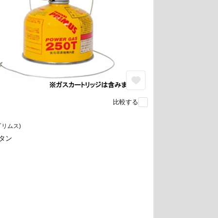
比較する
(プリムス)
ンタン