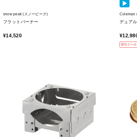
snow peak (スノーピーク)
Colema
フラットバーナー
デュア
¥14,520
¥12,98
割引クーポ