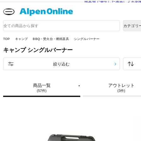
熊本県で発生した地震による影
Alpen
Online
商
カテゴリ
品
検
索
TOP
キャンプ
BBQ・焚火台・燃焼器具
シングルバーナー
キャンプ
シングルバーナー
絞り込む
商品一覧
アウトレット
(57件)
(3件)