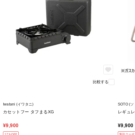
比較する
Iwatani (イワタニ)
SOTO (ソ
カセットフー タフまるXG
レギュレー
¥9,900
¥9,900
17％OFF
割引クーポ