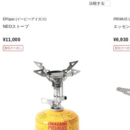
比較する
EPIgas (イーピーアイガス)
PRIMUS
NEOストーブ
エッセ
¥11,000
¥6,930
割引クーポン
割引クーポ