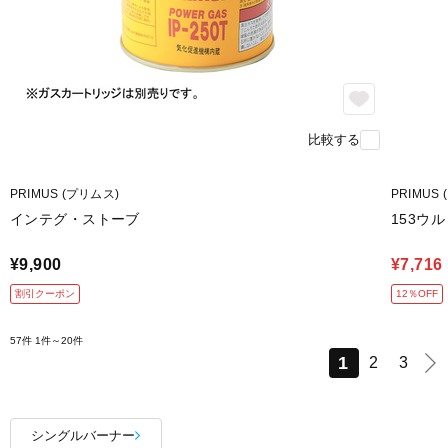
比較する
PRIMUS (プリムス)
PRIMUS
インテグ・ストーブ
153ウ
¥9,900
¥7,716
割引クーポン
12％OFF
57件
1件～20件
1
2
3
シングルバーナー