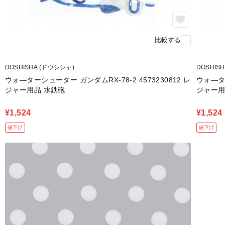
比較する
DOSHISHA (ドウシシャ)
DOSHIS
ウォ―ターシューター ガンダムRX-78-2 4573230812 レ
ウォ―ター
ジャー用品 水鉄砲
ジャー用
¥1,524
¥1,524
値下げ
値下げ