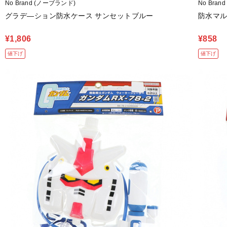
No Brand (ノーブランド)
No Bra
グラデ―ション防水ケース サンセットブルー
防水マル
¥1,806
¥858
値下げ
値下げ