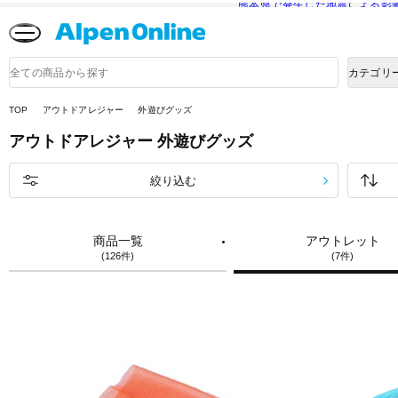
熊本県で発生した地震による影
Alpen
Online
商
カテゴリ
品
検
索
TOP
アウトドアレジャー
外遊びグッズ
アウトドアレジャー
外遊びグッズ
絞り込む
商品一覧
アウトレット
(126件)
(7件)