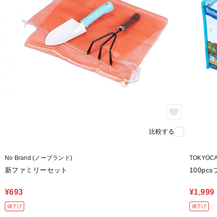
比較する
No Brand (ノーブランド)
TOKYOC
新ファミリーセット
100p
¥693
¥1,999
値下げ
値下げ