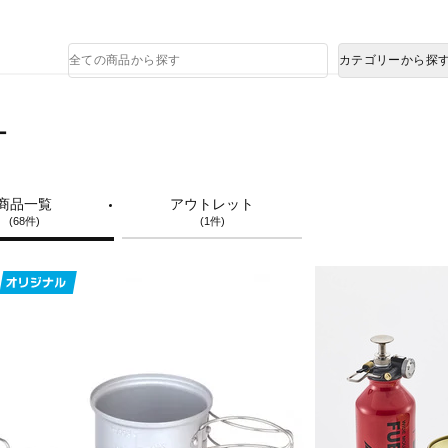
熊本県で発生した地震による影響について
商
カテゴリーから探
品
検
索
ー
商品一覧
アウトレット
(68件)
(1件)