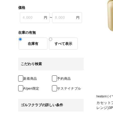
価格
〜
在庫の有無
在庫有
すべて表示
こだわり検索
新着商品
予約商品
Alpen限定
サステイナブル
Iwatani (
カセットフ
ゴルフクラブの詳しい条件
レンジ)3