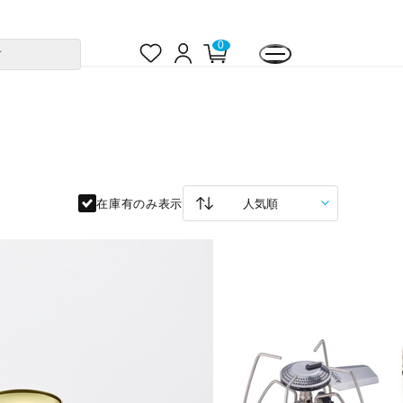
お
ロ
カ
0
す
気
グ
ー
に
イ
ト
入
ン
ペ
り
ー
ジ
在庫有のみ表示