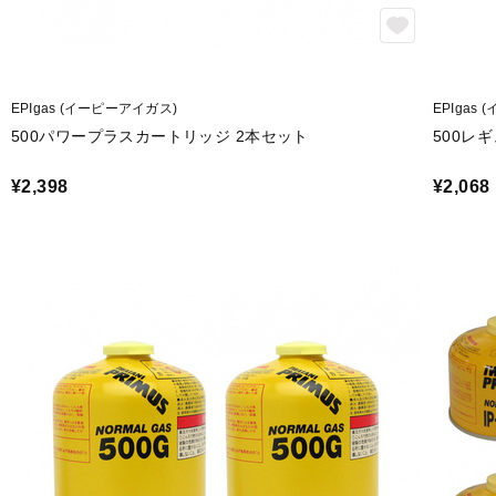
EPIgas (イーピーアイガス)
EPIgas
500パワープラスカートリッジ 2本セット
500レ
¥2,398
¥2,068