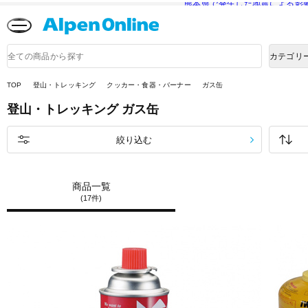
熊本県で発生した地震による影
Alpen
Online
商
カテゴリ
品
検
索
TOP
登山・トレッキング
クッカー・食器・バーナー
ガス缶
登山・トレッキング
ガス缶
絞り込む
商品一覧
(17件)