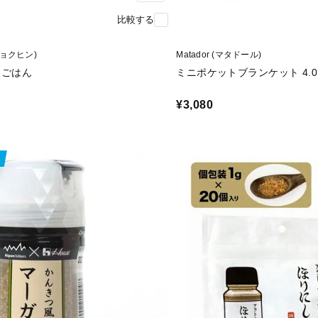
比較する
シショクヒン)
Matador (マタドール)
こごはん
ミニポケットブランケット 4.0 
¥3,080