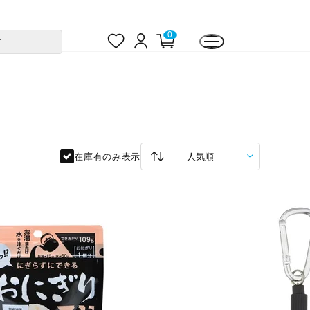
お
ロ
カ
0
す
気
グ
ー
に
イ
ト
入
ン
ペ
り
ー
ジ
在庫有のみ表示