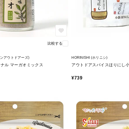
比較する
(アルペンアウトドアーズ)
HORINISHI (ホリニシ)
ジナル マーガオミックス
アウトドアスパイスほりにし小
¥739