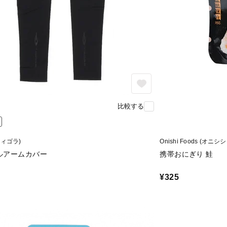
比較する
(ティゴラ)
Onishi Foods (オニ
ルアームカバー
携帯おにぎり 鮭
¥325