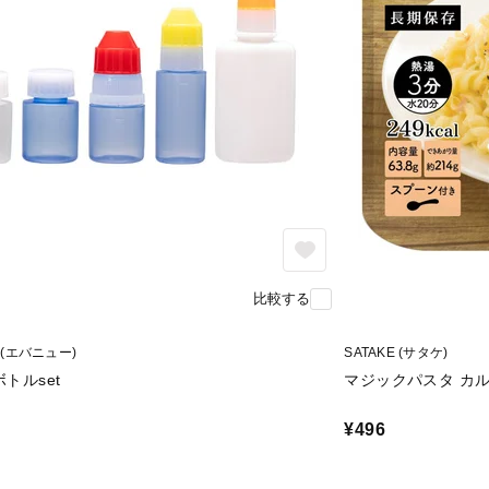
比較する
 (エバニュー)
SATAKE (サタケ)
トルset
マジックパスタ カ
¥496