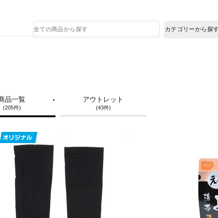
熊本県で発生した地震による影響について
商
カテゴリーから探
品
検
索
商品一覧
アウトレット
(205件)
(43件)