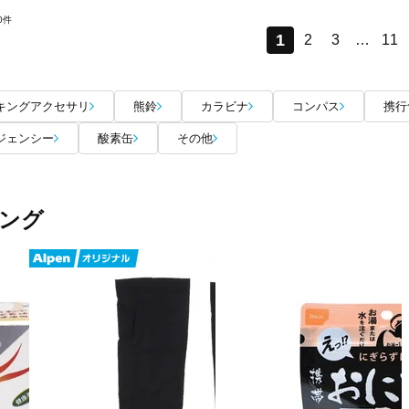
0件
1
2
3
…
11
キングアクセサリ
熊鈴
カラビナ
コンパス
携行
ジェンシー
酸素缶
その他
ング