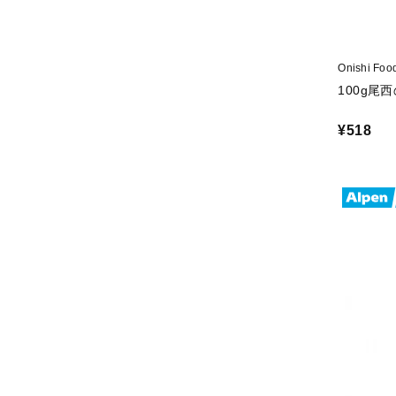
Onishi F
100g尾
¥518