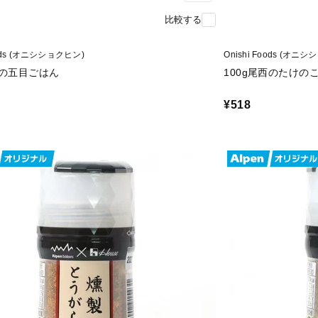
比較する
oods (オニシショクヒン)
Onishi Foods (オニ
西の五目ごはん
100g尾西のたけの
¥518