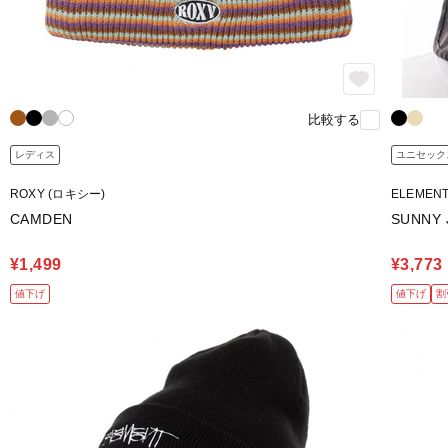
比較する
レディス
ユニセック
ROXY (ロキシー)
ELEMEN
CAMDEN
SUNNY 
¥1,499
¥3,773
値下げ
値下げ
割