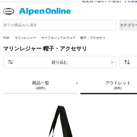
熊本県で発生した地震による影
Alpen
Online
商
カテゴリ
品
検
索
TOP
マリンレジャー
サーフカジュアルウェア
帽子・アクセサリ
マリンレジャー
帽子・アクセサリ
絞り込む
商品一覧
アウトレット
(48件)
(8件)