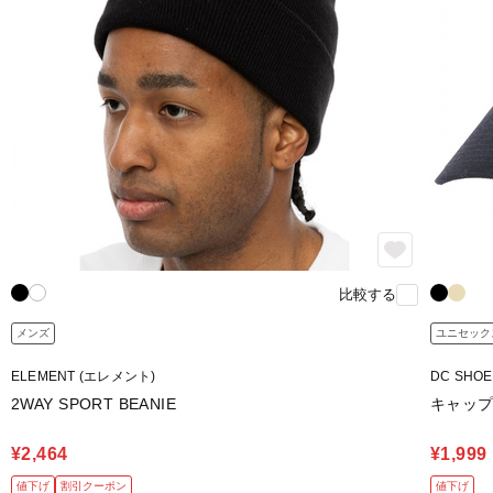
比較する
メンズ
ユニセック
ELEMENT (エレメント)
DC SHO
2WAY SPORT BEANIE
キャッ
¥2,464
¥1,999
値下げ
割引クーポン
値下げ