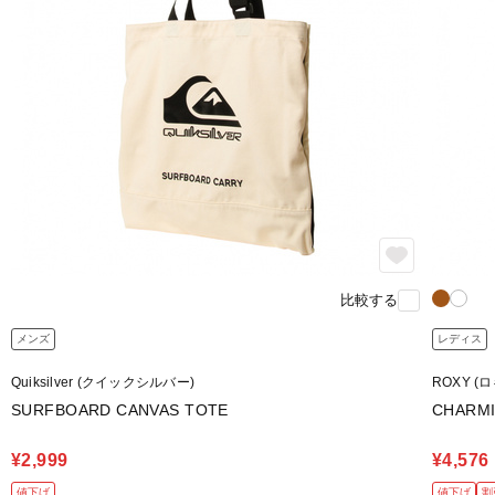
比較する
メンズ
レディス
Quiksilver (クイックシルバー)
ROXY (
SURFBOARD CANVAS TOTE
CHARMI
¥2,999
¥4,576
値下げ
値下げ
割