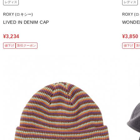
レディス
レディス
ROXY (ロキシー)
ROXY (
LIVED IN DENIM CAP
WONDE
¥3,234
¥3,850
値下げ
割引クーポン
値下げ
割