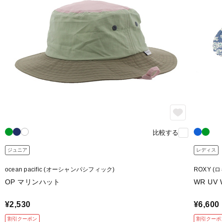
比較する
ジュニア
レディス
ocean pacific (オーシャンパシフィック)
ROXY (
OP マリンハット
WR UV 
¥2,530
¥6,600
割引クーポン
割引クーポ