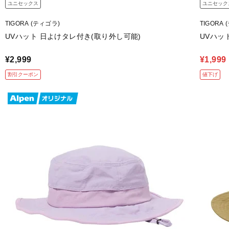
ユニセックス
ユニセック
TIGORA (ティゴラ)
TIGORA
UVハット 日よけタレ付き(取り外し可能)
UVハッ
¥2,999
¥1,999
割引クーポン
値下げ