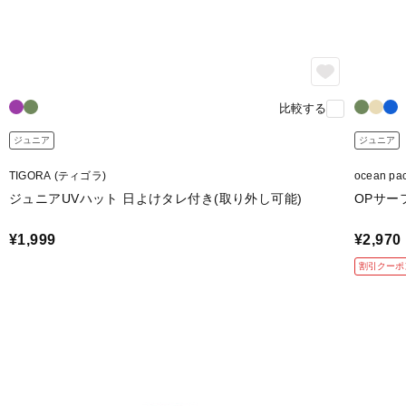
比較する
ジュニア
ジュニア
TIGORA (ティゴラ)
ocean 
ジュニアUVハット 日よけタレ付き(取り外し可能)
OPサー
¥1,999
¥2,970
割引クーポ