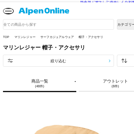
熊本県で発生した地震による影
Alpen
Online
商
カテゴリ
品
検
索
TOP
マリンレジャー
サーフカジュアルウェア
帽子・アクセサリ
マリンレジャー
帽子・アクセサリ
絞り込む
商品一覧
アウトレット
(48件)
(8件)