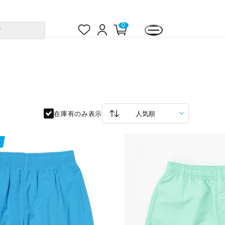
お
ロ
カ
0
す
気
グ
ー
に
イ
ト
入
ン
ペ
り
ー
ジ
在庫有のみ表示