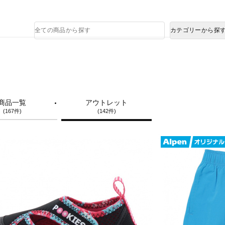
熊本県で発生した地震による影響について
商
カテゴリーから探
品
検
索
商品一覧
アウトレット
(167件)
(142件)