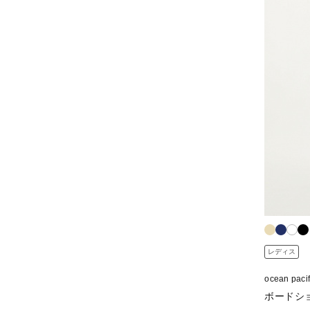
レディス
ocean p
ボードシ