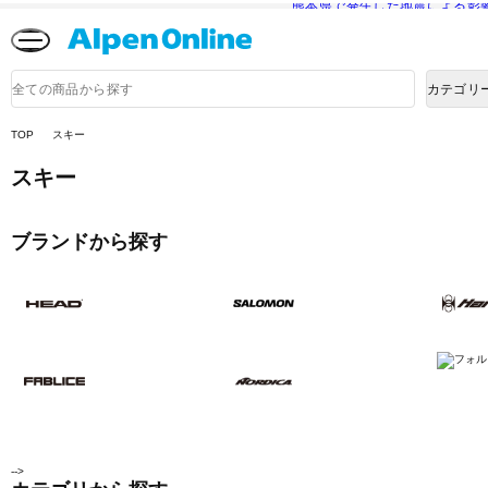
熊本県で発生した地震による影
Alpen
Online
商
カテゴリ
品
検
索
TOP
スキー
スキー
ブランドから探す
-->