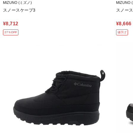
MIZUNO (ミズノ)
MIZUNO 
スノースケープ3
スノース
¥8,712
¥8,666
27％OFF
値下げ