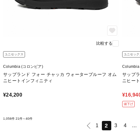
比較する
ユニセックス
ユニセック
Columbia (コロンビア)
Columbi
サップランド フォー チャッカ ウォータープルーフ オム
サップラ
ニヒートインフィニティ
ニヒー
¥24,200
¥16,94
値下げ
1,058件
21件～40件
2
1
3
4
…