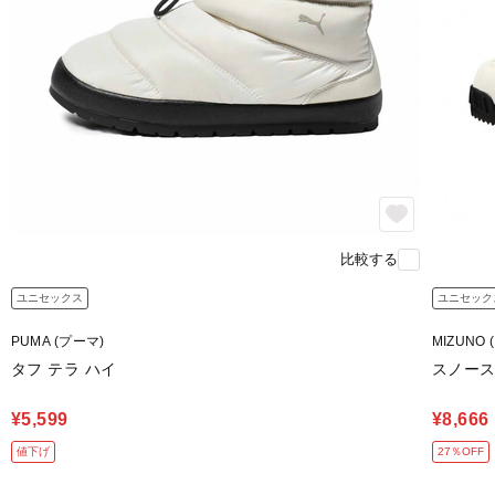
比較する
ユニセックス
ユニセック
PUMA (プーマ)
MIZUNO 
タフ テラ ハイ
スノース
¥5,599
¥8,666
値下げ
27％OFF